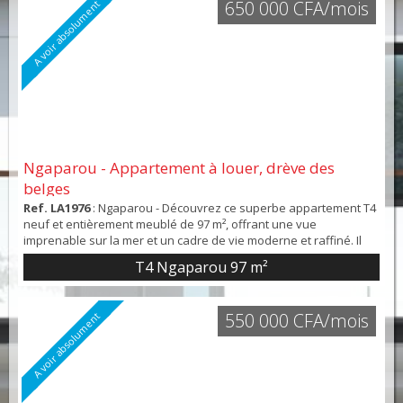
650 000 CFA/mois
A voir absolument
Ngaparou - Appartement à louer, drève des
belges
Ref. LA1976
: Ngaparou - Découvrez ce superbe appartement T4
neuf et entièrement meublé de 97 m², offrant une vue
imprenable sur la mer et un cadre de vie moderne et raffiné. Il
se compose d’un vaste séjour lumineux avec cuisine américaine
T4 Ngaparou
97 m²
équipée, de trois chambres dont deux avec salle d’eau privative,
de trois WC (dont un indépendant) et d’un balcon de 12 m² idéal
pour profiter des beaux jours. Les ...
550 000 CFA/mois
A voir absolument