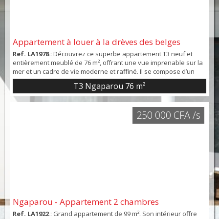
Appartement à louer à la drèves des belges
Ref. LA1978
: Découvrez ce superbe appartement T3 neuf et
entièrement meublé de 76 m², offrant une vue imprenable sur la
mer et un cadre de vie moderne et raffiné. Il se compose d’un
vaste séjour lumineux avec cuisine américaine équipée, de
T3 Ngaparou
76 m²
deux chambres et une salle d’eau, de deux WC (dont un
indépendant) et d’un balcon de 12 m² idéal pour profiter des
beaux jours. Les finitions soignées, les ouvertu...
250 000 CFA /s
Ngaparou - Appartement 2 chambres
Ref. LA1922
: Grand appartement de 99 m². Son intérieur offre