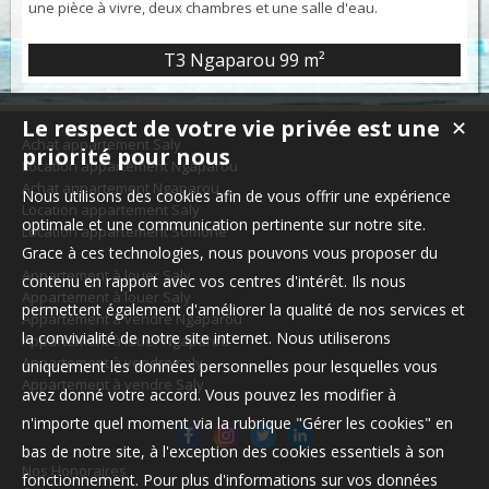
une pièce à vivre, deux chambres et une salle d'eau.
T3 Ngaparou
99 m²
Le respect de votre vie privée est une
✕
Achat appartement Saly
priorité pour nous
Location appartement Ngaparou
Achat appartement Ngaparou
Nous utilisons des cookies afin de vous offrir une expérience
Location appartement Saly
optimale et une communication pertinente sur notre site.
Location appartement Somone
Grace à ces technologies, nous pouvons vous proposer du
Appartement à louer Saly
contenu en rapport avec vos centres d'intérêt. Ils nous
Appartement à louer Saly
permettent également d'améliorer la qualité de nos services et
Appartement à vendre Ngaparou
la convivialité de notre site internet. Nous utiliserons
Appartement à louer Ngaparou
Appartement à vendre saly
uniquement les données personnelles pour lesquelles vous
Appartement à vendre Saly
avez donné votre accord. Vous pouvez les modifier à
n'importe quel moment via la rubrique "Gérer les cookies" en
bas de notre site, à l'exception des cookies essentiels à son
Nos Honoraires
fonctionnement. Pour plus d'informations sur vos données