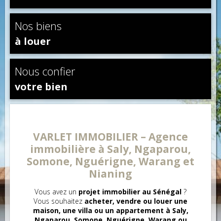
Nos biens
à louer
Nous confier
votre bien
VARLET IMMOBILIER – Agence
immobilière à Saly, Ngaparou,
Somone, Nguérigne, Warang et
Nianing
Vous avez un
projet immobilier au Sénégal
?
Vous souhaitez
acheter, vendre ou louer une
maison, une villa ou un appartement à Saly,
Ngaparou, Somone, Nguérigne, Warang ou