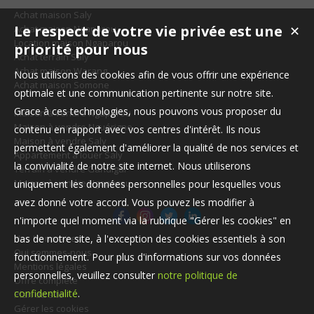
Achat maison Saly
Le respect de votre vie privée est une
Achat maison Ngaparou
✕
Location maison Ngaparou
priorité pour nous
Achat terrain Saly
Achat maison Warang
Nous utilisons des cookies afin de vous offrir une expérience
Achat maison Somone
optimale et une communication pertinente sur notre site.
Grace à ces technologies, nous pouvons vous proposer du
Maison à vendre Ngaparou
Maison à vendre Nguérigne
contenu en rapport avec vos centres d'intérêt. Ils nous
Maison à vendre Saly
permettent également d'améliorer la qualité de nos services et
Appartement à louer Saly
la convivialité de notre site internet. Nous utiliserons
Terrain à vendre Gandigal
Maison à vendre Ngaparou
uniquement les données personnelles pour lesquelles vous
avez donné votre accord. Vous pouvez les modifier à
n'importe quel moment via la rubrique "Gérer les cookies" en
Nos Honoraires
bas de notre site, à l'exception des cookies essentiels à son
Qui sommes-nous
fonctionnement. Pour plus d'informations sur vos données
Mentions légales
personnelles, veuillez consulter
notre politique de
Offre complète
confidentialité
.
Plan du site
Gérer les cookies