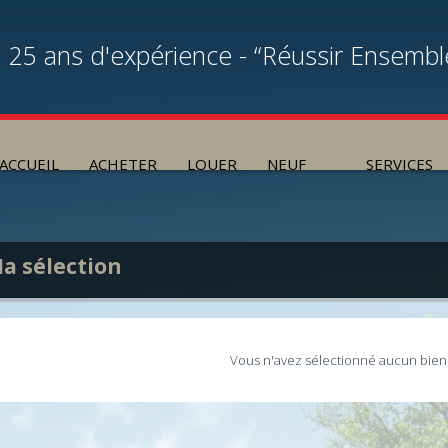
25 ans d'expérience - “Réussir Ensembl
ACCUEIL
ACHETER
LOUER
NEUF
SERVICES
a sélection
Vous n'avez sélectionné aucun bien