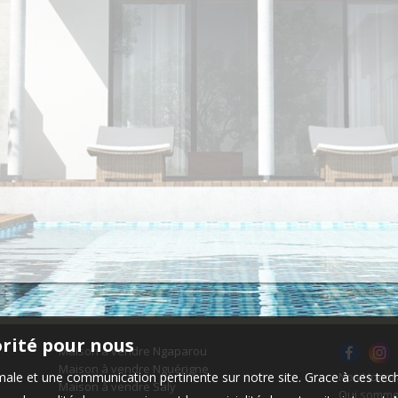
orité pour nous
Maison à vendre Ngaparou
Maison à vendre Nguérigne
timale et une communication pertinente sur notre site. Grace à ces 
Nos Honor
Maison à vendre Saly
Qui somme