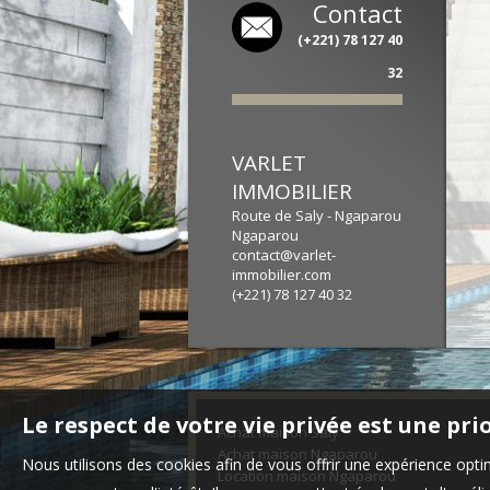
Contact
(+221) 78 127 40
32
VARLET
IMMOBILIER
Route de Saly - Ngaparou
Ngaparou
contact@varlet-
immobilier.com
(+221) 78 127 40 32
Le respect de votre vie privée est une pri
Achat maison Saly
Achat maison Ngaparou
Nous utilisons des cookies afin de vous offrir une expérience op
Location maison Ngaparou