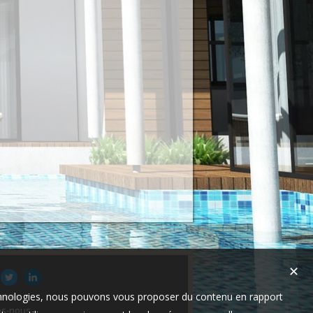
✕
technologies, nous pouvons vous proposer du contenu en rapport
aires
s-nous