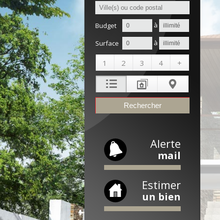
à
Budget
à
Surface
1
2
3
4
+
Alerte
mail
Estimer
un bien