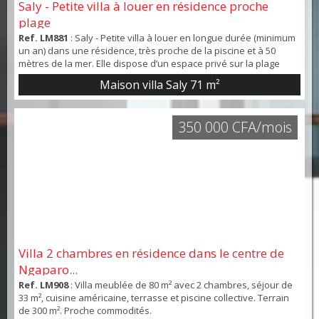
Saly - Petite villa à louer en résidence proche
plage
Ref. LM881
: Saly - Petite villa à louer en longue durée (minimum
un an) dans une résidence, très proche de la piscine et à 50
mètres de la mer. Elle dispose d’un espace privé sur la plage
avec transats, réservée exclusivement aux propriétaires et
Maison villa Saly
71 m²
locataires de la résidence. La villa se compose au rez-de-
chaussée d’un salon/salle à manger avec cuisine, d’une salle
d'eau et d’un espace thé extérieur a...
350 000 CFA/mois
Villa 2 chambres en résidence dans le centre de
Ngaparo...
Ref. LM908
: Villa meublée de 80 m² avec 2 chambres, séjour de
33 m², cuisine américaine, terrasse et piscine collective. Terrain
de 300 m². Proche commodités.