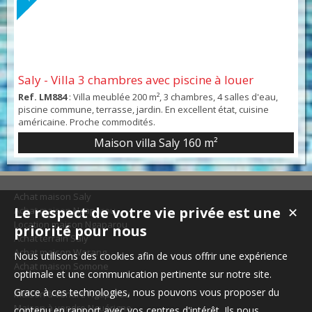
Saly - Villa 3 chambres avec piscine à louer
Ref. LM884
: Villa meublée 200 m², 3 chambres, 4 salles d'eau,
piscine commune, terrasse, jardin. En excellent état, cuisine
américaine. Proche commodités.
Maison villa Saly
160 m²
Achat maison Saly
Le respect de votre vie privée est une
Achat maison Ngaparou
✕
Location maison Ngaparou
priorité pour nous
Achat terrain Saly
Achat maison Warang
Nous utilisons des cookies afin de vous offrir une expérience
Achat maison Somone
optimale et une communication pertinente sur notre site.
Grace à ces technologies, nous pouvons vous proposer du
Maison à vendre Ngaparou
Maison à vendre Nguérigne
contenu en rapport avec vos centres d'intérêt. Ils nous