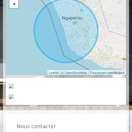
-
Leaflet
| ©
OpenStreetMap
|
Foursquare
contributors
Nous contacter