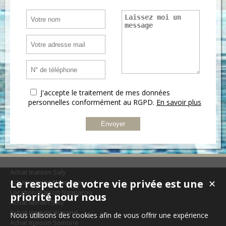
J'accepte le traitement de mes données
personnelles conformément au RGPD.
En savoir plus
Achat maison Saly
Le respect de votre vie privée est une
Achat maison Ngaparou
✕
Location maison Ngaparou
priorité pour nous
Achat terrain Saly
Achat maison Warang
Nous utilisons des cookies afin de vous offrir une expérience
Achat maison Somone