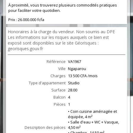
À proximité, vous trouverez plusieurs commodités pratiques
pour faciliter votre quotidien.
Prix : 26.000.000 fcfa
Honoraires à la charge du vendeur. Non soumis au DPE
Les informations sur les risques auxquels ce bien est
exposé sont disponibles sur le site Géorisques :
georisques.gouv.fr
Référence
VA1967
Ville
Ngaparou
Charges
13 500 CFA /mois
Type d'appartement
Studio
Surface
28.00
Balcon
4
Pièces
1
• Coin cuisine aménagée et
équipée, 4 m²
• Salle d'eau + WC + Vasque,
Description des pièces
4,50 m²
• Chambre , 14,50 m²