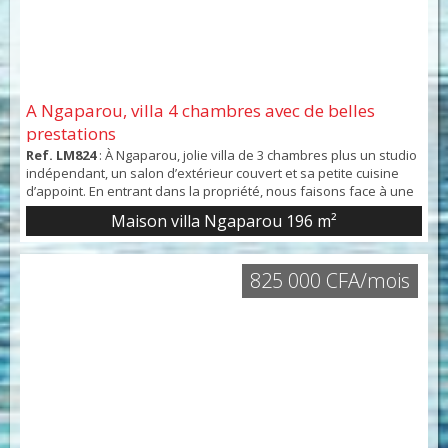
A Ngaparou, villa 4 chambres avec de belles
prestations
Ref. LM824
: À Ngaparou, jolie villa de 3 chambres plus un studio
indépendant, un salon d’extérieur couvert et sa petite cuisine
d’appoint. En entrant dans la propriété, nous faisons face à une
piscine solaire de 4 x 8 avec jacuzzi intégré. Intérieurement, au
Maison villa Ngaparou
196 m²
rez-de-chaussée, nous entrons dans une vaste partie jour
lumineuse composée d’un salon, salle à manger de 45 m²,
complétée par une cuisine am...
825 000 CFA/mois