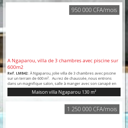
950 000 CFA/mois
A Ngaparou, villa de 3 chambres avec piscine sur
600m2
Ref. LM842
: À Ngaparou, jolie villa de 3 chambres avec piscine
sur un terrain de 600 m². Au rez de chaussée, nous entrons
dans un magnifique salon, salle à manger avec son canapé en
cuir. En prolongement, se trouve la cuisine américaine très bien
Maison villa Ngaparou
130 m²
équipée et son arrière cuisine. Une première chambre avec sa
salle de bain, vue sur le jardin et piscine complète ce niveau. À
...
1 250 000 CFA/mois