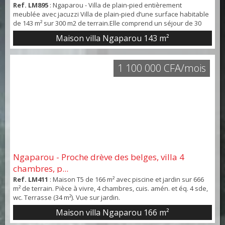
Ref. LM895
: Ngaparou - Villa de plain-pied entièrement
meublée avec jacuzzi Villa de plain-pied d’une surface habitable
de 143 m² sur 300 m2 de terrain.Elle comprend un séjour de 30
m², une cuisine américaine aménagée et équipée, ainsi que trois
Maison villa Ngaparou
143 m²
chambres, chacune avec sa salle d’eau privative. La propriété
est louée entièrement meublée. Les menuiseries sont en
aluminium avec simple vitrage.Elle disp...
1 100 000 CFA/mois
Ngaparou - Proche drève des belges, villa 4
chambres, p...
Ref. LM411
: Maison T5 de 166 m² avec piscine et jardin sur 666
m² de terrain. Pièce à vivre, 4 chambres, cuis. amén. et éq. 4 sde,
wc. Terrasse (34 m²). Vue sur jardin.
Maison villa Ngaparou
166 m²