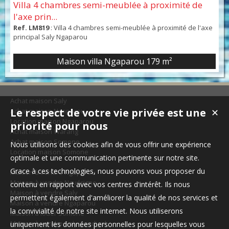
Villa 4 chambres semi-meublée à proximité de
l'axe prin...
Ref. LM819
: Villa 4 chambres semi-meublée à proximité de l'axe
principal Saly Ngaparou
Maison villa Ngaparou
179 m²
Achat maison Saly
Le respect de votre vie privée est une
Achat maison Ngaparou
✕
Location maison Ngaparou
priorité pour nous
Achat maison Warang
Achat maison Somone
Nous utilisons des cookies afin de vous offrir une expérience
Location maison Somone
optimale et une communication pertinente sur notre site.
Grace à ces technologies, nous pouvons vous proposer du
Maison à vendre Ngaparou
Maison à vendre Nguérigne
contenu en rapport avec vos centres d'intérêt. Ils nous
Maison à vendre Saly
permettent également d'améliorer la qualité de nos services et
Maison à vendre Ngaparou
la convivialité de notre site internet. Nous utiliserons
Maison à louer Somone
Maison à vendre Saly-gandigal
uniquement les données personnelles pour lesquelles vous