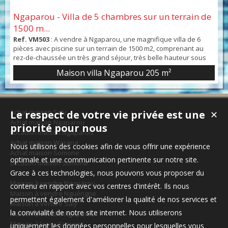
Ngaparou - Villa de 5 chambres sur un terrain de
1500 m...
Ref. VM503
: A vendre à Ngaparou, une magnifique villa de 6
pièces avec piscine sur un terrain de 1500 m2, comprenant au
rez-de-chaussée un très grand séjour, très belle hauteur sous
plafond, une cuisine américaine aménagée et équipée avec
Maison villa Ngaparou
205 m²
possibilité de fermer la cuisine grâce une baie vitrée à
galandage, une chambre avec sa salle d'eau et son WC, deux
chambres avec une salle d'eau commune et un WC ...
Achat maison Saly
Le respect de votre vie privée est une
✕
Achat maison Ngaparou
priorité pour nous
Location maison Ngaparou
Achat maison Warang
Nous utilisons des cookies afin de vous offrir une expérience
Achat maison Somone
optimale et une communication pertinente sur notre site.
Location maison Somone
Grace à ces technologies, nous pouvons vous proposer du
Maison à vendre Ngaparou
contenu en rapport avec vos centres d'intérêt. Ils nous
Maison à vendre Nguérigne
permettent également d'améliorer la qualité de nos services et
Maison à vendre Saly
la convivialité de notre site internet. Nous utiliserons
Maison à vendre Ngaparou
Maison à louer Somone
uniquement les données personnelles pour lesquelles vous