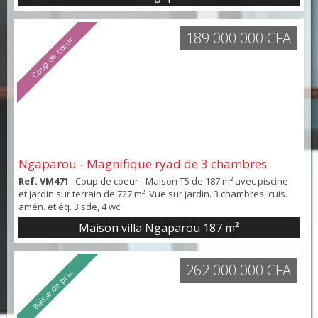
sept salles d'eau. Pour profiter des belles journées, cette
maison possède une terrasse couverte à l'étage de 25 m².
L'intérieur va demander à être rafraîch...
189 000 000 CFA
Coup de cœur
Ngaparou - Magnifique ryad de 3 chambres
Ref. VM471
: Coup de coeur - Maison T5 de 187 m² avec piscine
et jardin sur terrain de 727 m². Vue sur jardin. 3 chambres, cuis.
amén. et éq. 3 sde, 4 wc.
Maison villa Ngaparou
187 m²
262 000 000 CFA
Baisse de prix