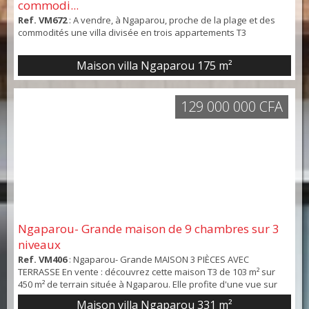
commodi...
Ref. VM672
: A vendre, à Ngaparou, proche de la plage et des
commodités une villa divisée en trois appartements T3
Maison villa Ngaparou
175 m²
129 000 000 CFA
Ngaparou- Grande maison de 9 chambres sur 3
niveaux
Ref. VM406
: Ngaparou- Grande MAISON 3 PIÈCES AVEC
TERRASSE En vente : découvrez cette maison T3 de 103 m² sur
450 m² de terrain située à Ngaparou. Elle profite d'une vue sur
cour. Elle contient : un séjour, neuf chambres, trois cuisines et
Maison villa Ngaparou
331 m²