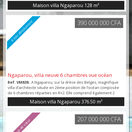
Maison villa Ngaparou
128 m²
390 000 000 CFA
A voir absolument
Ngaparou, villa neuve 6 chambres vue océan
Ref. VM838
: A Ngaparou, sur la drève des Belges, magnifique
villa d’architecte située en 2ème position de l’océan composée
de 6 chambres réparties en R+2. Elle comprend également 2
salons, 2 cuisines dont 1 africaine et une salle de sport. Côté
Maison villa Ngaparou
376.50 m²
extérieur, une splendide piscine de 5 X 10 m à débordement
vous attend pour vos moments de détente. A noté au 1er et
2ème niveau, vous bénéficiez de larges t...
207 000 000 CFA
Coup de cœur