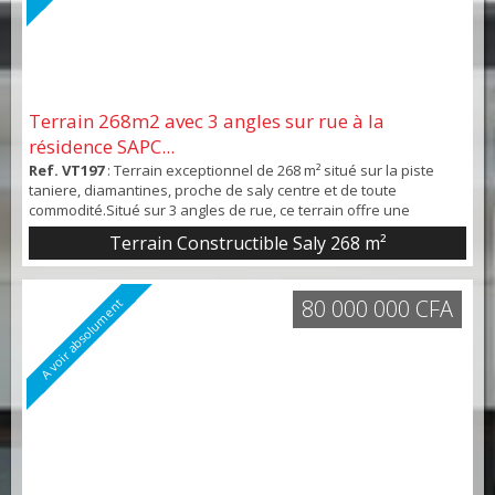
Terrain 268m2 avec 3 angles sur rue à la
résidence SAPC...
Ref. VT197
: Terrain exceptionnel de 268 m² situé sur la piste
taniere, diamantines, proche de saly centre et de toute
commodité.Situé sur 3 angles de rue, ce terrain offre une
visibilité et un potentiel de construction idéal pour un immeuble
Terrain Constructible Saly 268 m²
résidentiel avec des appartements spacieux et locaux
commerciaux en rez-de-chaussée. Opportunité rare dans un
quartier en pleine expansion. Prix de vente : 32 0...
80 000 000 CFA
A voir absolument