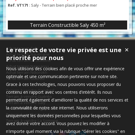
Ref. VT171
: Saly - Terrain bien placé proche mer
Terrain Constructible Saly 450 m²
Achat terrain Saly
Le respect de votre vie privée est une
✕
Achat terrain Nguérigne
priorité pour nous
Achat terrain La Somone
Achat terrain Ngaparou
Nous utilisons des cookies afin de vous offrir une expérience
Achat terrain Ndiorokh
optimale et une communication pertinente sur notre site.
Achat terrain Guéréo
Grace à ces technologies, nous pouvons vous proposer du
Terrain à vendre Gandigal
contenu en rapport avec vos centres d'intérêt. Ils nous
Terrain à vendre Guéréo
permettent également d'améliorer la qualité de nos services et
Terrain à vendre Saly
la convivialité de notre site internet. Nous utiliserons
Terrain à vendre Ngaparou
Terrain à vendre La Somone
uniquement les données personnelles pour lesquelles vous
Terrain à vendre La Somone
avez donné votre accord. Vous pouvez les modifier à
n'importe quel moment via la rubrique "Gérer les cookies" en