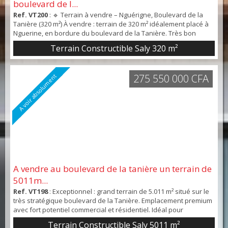
boulevard de l...
Ref. VT200
: 🔹 Terrain à vendre – Nguérigne, Boulevard de la
Tanière (320 m²) À vendre : terrain de 320 m² idéalement placé à
Nguerine, en bordure du boulevard de la Tanière. Très bon
emplacement pour un commerce ou un projet R+1 (habitation +
Terrain Constructible Saly 320 m²
activité). Quartier dynamique avec fort potentiel de
développement.💰 Prix : 37.000.000 FCFA📍 Visibilité maximale –
Opportunité à ne pas manquer
275 550 000 CFA
A voir absolument
A vendre au boulevard de la tanière un terrain de
5011m...
Ref. VT198
: Exceptionnel : grand terrain de 5.011 m² situé sur le
très stratégique boulevard de la Tanière. Emplacement premium
avec fort potentiel commercial et résidentiel. Idéal pour
promoteurs ou projet à grande échelle.Prix: 275 550 000 FCFA
Terrain Constructible Saly 5011 m²