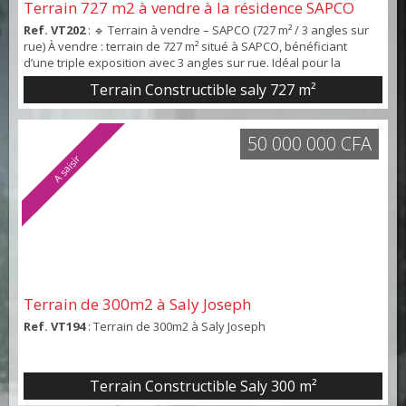
Terrain 727 m2 à vendre à la résidence SAPCO
Ref. VT202
: 🔹 Terrain à vendre – SAPCO (727 m² / 3 angles sur
rue) À vendre : terrain de 727 m² situé à SAPCO, bénéficiant
d’une triple exposition avec 3 angles sur rue. Idéal pour la
construction d’un immeuble à usage mixte avec appartements
Terrain Constructible saly 727 m²
aux étages et commerces en rez-de-chaussée. Emplacement
stratégique dans une zone en plein essor.💰 Prix : 80.000.000
FCFA📍 Opportunité rare pour promoteurs et ...
50 000 000 CFA
A saisir
Terrain de 300m2 à Saly Joseph
Ref. VT194
: Terrain de 300m2 à Saly Joseph
Terrain Constructible Saly 300 m²