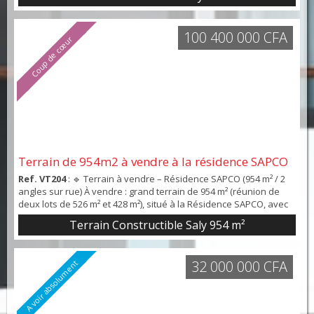
100 400 000 CFA
Coup de cœur
Terrain de 954m2 à vendre à la résidence SAPCO
Ref. VT204
: 🔹 Terrain à vendre – Résidence SAPCO (954 m² / 2
angles sur rue) À vendre : grand terrain de 954 m² (réunion de
deux lots de 526 m² et 428 m²), situé à la Résidence SAPCO, avec
2 angles sur rue. Parfait pour un immeuble à usage mixte :
Terrain Constructible Saly 954 m²
appartements à l’étage et commerces en rez-de-chaussée.
Quartier résidentiel prisé, proche de toutes commodités.💰 Prix :
100.400.000 FCFA📍 Emplacement str...
32 000 000 CFA
A voir absolument