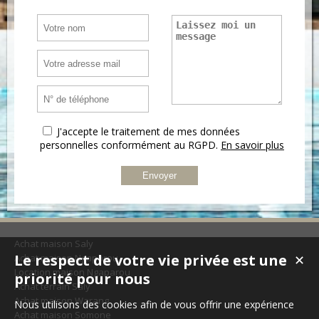
J'accepte le traitement de mes données
personnelles conformément au RGPD.
En savoir plus
Achat maison Saly
Le respect de votre vie privée est une
Achat maison Ngaparou
✕
Location maison Ngaparou
priorité pour nous
Achat terrain Saly
Achat maison Warang
Nous utilisons des cookies afin de vous offrir une expérience
Achat maison Somone