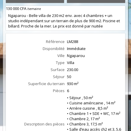
130 000 CFA
/semaine
Ngaparou - Belle villa de 230 m2 env. avec 4 chambres + un
studio indépendant sur un terrain de plus de 900 m2. Piscine et
billard. Proche de la mer. Le prix est donné par nuitée
Référence
LM288
Disponibilité
Immédiate
Ville
Ngaparou
Type
Villa
Surface
230.00
Séjour
50
Superficie du terrain
930 m²
Pièces
6
• Séjour , 50 m²
• Cuisine américaine , 14 m²
• Arrière cuisine , 8,5 m²
• Chambre 1 + SDE + WC, 17 m²
• Chambre 2, 17 m²
Description des pièces
• Chambre 3, 17,5 m²
• Salle d’eau accès ch2 et 3, 5,6