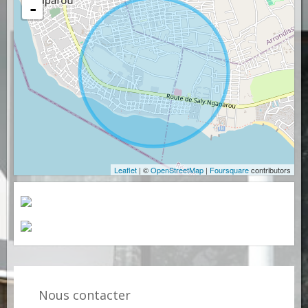
-
Leaflet
| ©
OpenStreetMap
|
Foursquare
contributors
Nous contacter