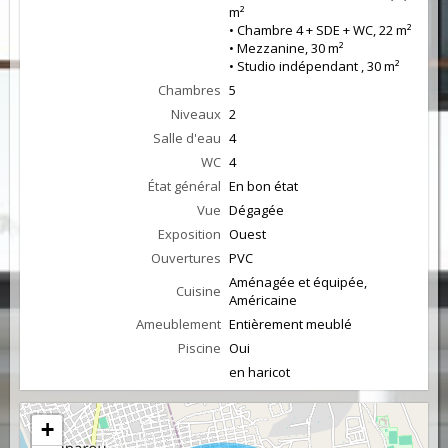
m²
• Chambre 4 + SDE + WC, 22 m²
• Mezzanine, 30 m²
• Studio indépendant , 30 m²
Chambres
5
Niveaux
2
Salle d'eau
4
WC
4
État général
En bon état
Vue
Dégagée
Exposition
Ouest
Ouvertures
PVC
Aménagée et équipée,
Cuisine
Américaine
Ameublement
Entièrement meublé
Piscine
Oui
en haricot
+