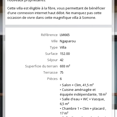
nouveaux propriétaires.
Cette villa est éligible à la fibre, vous permettant de bénéficier
d'une connexion internet haut débit. Ne manquez pas cette
occasion de vivre dans cette magnifique villa à Somone.
Référence
LM665
Ville
Ngaparou
Type
Villa
Surface
152.00
Séjour
42
Superficie du terrain
693 m²
Terrasse
75
Pièces
6
• Salon + Clim, 41,5 m²
• Cuisine aménagée et
équipée indépendante, 18 m²
• Salle d'eau + WC + Vasque,
6,5 m²
• Chambre 1 + Clim + placard ,
17 m²