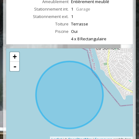
Ameublement
Entièrement meublé
Stationnement int.
1
Garage
Stationnement ext.
1
Toiture
Terrasse
Piscine
Oui
4 x 8 Rectangulaire
+
-