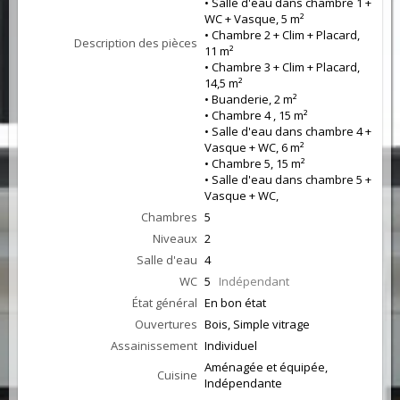
• Salle d'eau dans chambre 1 +
WC + Vasque, 5 m²
• Chambre 2 + Clim + Placard,
Description des pièces
11 m²
• Chambre 3 + Clim + Placard,
14,5 m²
• Buanderie, 2 m²
• Chambre 4 , 15 m²
• Salle d'eau dans chambre 4 +
Vasque + WC, 6 m²
• Chambre 5, 15 m²
• Salle d'eau dans chambre 5 +
Vasque + WC,
Chambres
5
Niveaux
2
Salle d'eau
4
WC
5
Indépendant
État général
En bon état
Ouvertures
Bois, Simple vitrage
Assainissement
Individuel
Aménagée et équipée,
Cuisine
Indépendante