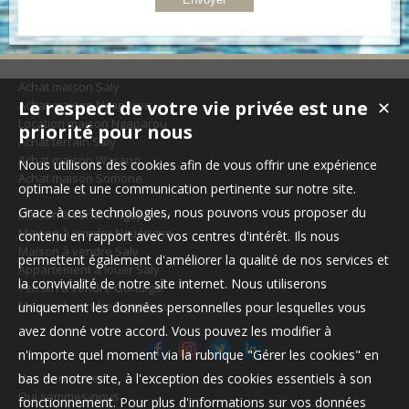
Achat maison Saly
Le respect de votre vie privée est une
Achat maison Ngaparou
✕
Location maison Ngaparou
priorité pour nous
Achat terrain Saly
Achat maison Warang
Nous utilisons des cookies afin de vous offrir une expérience
Achat maison Somone
optimale et une communication pertinente sur notre site.
Grace à ces technologies, nous pouvons vous proposer du
Maison à vendre Ngaparou
Maison à vendre Nguérigne
contenu en rapport avec vos centres d'intérêt. Ils nous
Maison à vendre Saly
permettent également d'améliorer la qualité de nos services et
Appartement à louer Saly
la convivialité de notre site internet. Nous utiliserons
Terrain à vendre Gandigal
Maison à vendre Ngaparou
uniquement les données personnelles pour lesquelles vous
avez donné votre accord. Vous pouvez les modifier à
n'importe quel moment via la rubrique "Gérer les cookies" en
Nos Honoraires
bas de notre site, à l'exception des cookies essentiels à son
Qui sommes-nous
fonctionnement. Pour plus d'informations sur vos données