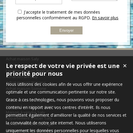
J'accepte le traitement de mes données
personnelles conformément au RGPD.
En savoir plus
Achat maison Saly
Le respect de votre vie privée est une
Achat maison Ngaparou
✕
Location maison Ngaparou
priorité pour nous
Achat terrain Saly
Achat maison Warang
Nous utilisons des cookies afin de vous offrir une expérience
Achat maison Somone
optimale et une communication pertinente sur notre site.
Grace à ces technologies, nous pouvons vous proposer du
Maison à vendre Ngaparou
Maison à vendre Nguérigne
contenu en rapport avec vos centres d'intérêt. Ils nous
Maison à vendre Saly
permettent également d'améliorer la qualité de nos services et
Appartement à louer Saly
la convivialité de notre site internet. Nous utiliserons
Terrain à vendre Gandigal
Maison à vendre Ngaparou
uniquement les données personnelles pour lesquelles vous