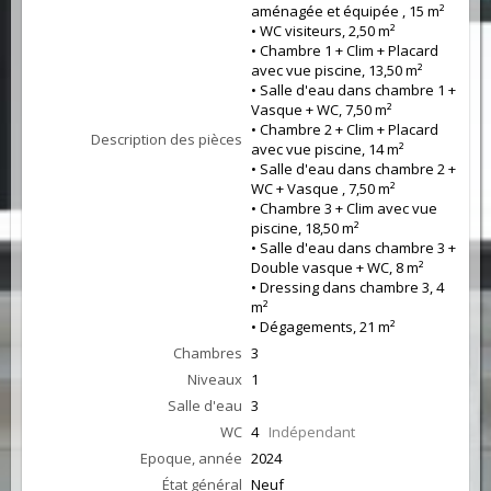
aménagée et équipée , 15 m²
• WC visiteurs, 2,50 m²
• Chambre 1 + Clim + Placard
avec vue piscine, 13,50 m²
• Salle d'eau dans chambre 1 +
Vasque + WC, 7,50 m²
• Chambre 2 + Clim + Placard
Description des pièces
avec vue piscine, 14 m²
• Salle d'eau dans chambre 2 +
WC + Vasque , 7,50 m²
• Chambre 3 + Clim avec vue
piscine, 18,50 m²
• Salle d'eau dans chambre 3 +
Double vasque + WC, 8 m²
• Dressing dans chambre 3, 4
m²
• Dégagements, 21 m²
Chambres
3
Niveaux
1
Salle d'eau
3
WC
4
Indépendant
Epoque, année
2024
État général
Neuf