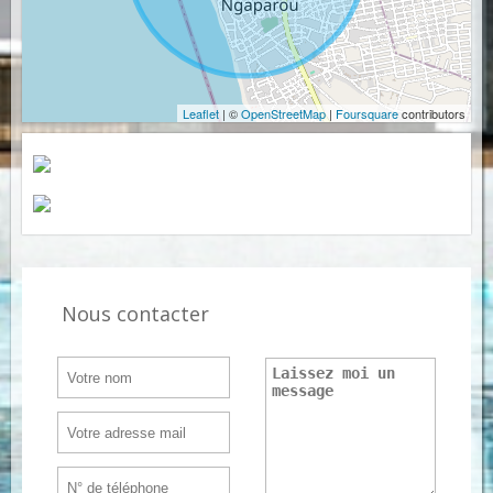
Leaflet
| ©
OpenStreetMap
|
Foursquare
contributors
Nous contacter