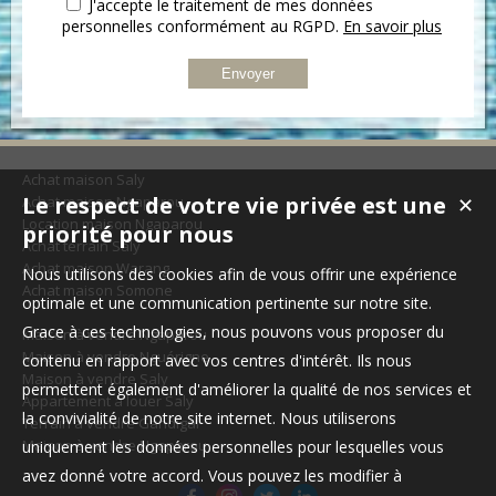
J'accepte le traitement de mes données
personnelles conformément au RGPD.
En savoir plus
Achat maison Saly
Le respect de votre vie privée est une
Achat maison Ngaparou
✕
Location maison Ngaparou
priorité pour nous
Achat terrain Saly
Achat maison Warang
Nous utilisons des cookies afin de vous offrir une expérience
Achat maison Somone
optimale et une communication pertinente sur notre site.
Grace à ces technologies, nous pouvons vous proposer du
Maison à vendre Ngaparou
Maison à vendre Nguérigne
contenu en rapport avec vos centres d'intérêt. Ils nous
Maison à vendre Saly
permettent également d'améliorer la qualité de nos services et
Appartement à louer Saly
la convivialité de notre site internet. Nous utiliserons
Terrain à vendre Gandigal
Maison à vendre Ngaparou
uniquement les données personnelles pour lesquelles vous
avez donné votre accord. Vous pouvez les modifier à