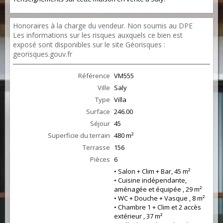
Honoraires à la charge du vendeur. Non soumis au DPE
Les informations sur les risques auxquels ce bien est
exposé sont disponibles sur le site Géorisques :
georisques.gouv.fr
Référence
VM555
Ville
Saly
Type
Villa
Surface
246.00
Séjour
45
Superficie du terrain
480 m²
Terrasse
156
Pièces
6
• Salon + Clim + Bar, 45 m²
• Cuisine indépendante,
aménagée et équipée , 29 m²
• WC + Douche + Vasque , 8 m²
• Chambre 1 + Clim et 2 accès
extérieur , 37 m²