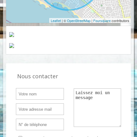
Leaflet
| ©
OpenStreetMap
|
Foursquare
contributors
Nous contacter