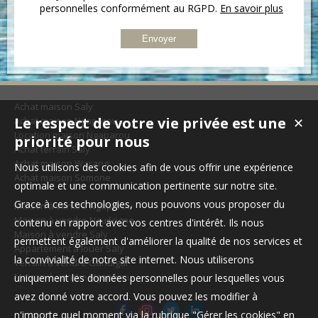
personnelles conformément au RGPD.
En savoir plus
Achat maison Saly
Le respect de votre vie privée est une
Achat maison Ngaparou
✕
Location maison Ngaparou
priorité pour nous
Achat terrain Saly
Achat maison Warang
Nous utilisons des cookies afin de vous offrir une expérience
Achat maison Somone
optimale et une communication pertinente sur notre site.
Grace à ces technologies, nous pouvons vous proposer du
Maison à vendre Ngaparou
Maison à vendre Nguérigne
contenu en rapport avec vos centres d'intérêt. Ils nous
Maison à vendre Saly
permettent également d'améliorer la qualité de nos services et
Appartement à louer Saly
la convivialité de notre site internet. Nous utiliserons
Terrain à vendre Gandigal
Maison à vendre Ngaparou
uniquement les données personnelles pour lesquelles vous
avez donné votre accord. Vous pouvez les modifier à
n'importe quel moment via la rubrique "Gérer les cookies" en