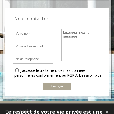
Nous contacter
J'accepte le traitement de mes données
personnelles conformément au RGPD.
En savoir plus
Achat maison Saly
Le respect de votre vie privée est une
✕