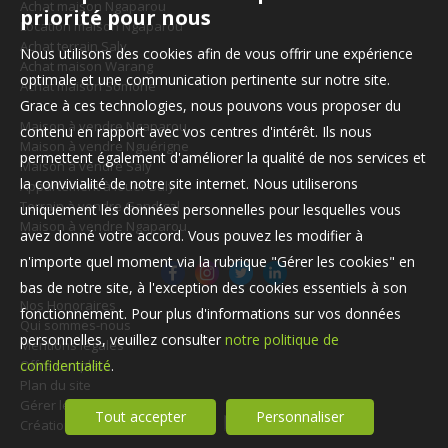
Achat maison Ngaparou
priorité pour nous
Location maison Ngaparou
Achat terrain Saly
Nous utilisons des cookies afin de vous offrir une expérience
Achat maison Warang
optimale et une communication pertinente sur notre site.
Achat maison Somone
Grace à ces technologies, nous pouvons vous proposer du
Maison à vendre Ngaparou
contenu en rapport avec vos centres d'intérêt. Ils nous
Maison à vendre Nguérigne
permettent également d'améliorer la qualité de nos services et
Maison à vendre Saly
la convivialité de notre site internet. Nous utiliserons
Appartement à louer Saly
Terrain à vendre Gandigal
uniquement les données personnelles pour lesquelles vous
Maison à vendre Ngaparou
avez donné votre accord. Vous pouvez les modifier à
n'importe quel moment via la rubrique "Gérer les cookies" en
bas de notre site, à l'exception des cookies essentiels à son
Nos Honoraires
fonctionnement. Pour plus d'informations sur vos données
Qui sommes-nous
personnelles, veuillez consulter
notre politique de
Mentions légales
Offre complète
confidentialité
.
Plan du site
Gérer les cookies
Tout accepter
Personnaliser
Création site internet immobilier