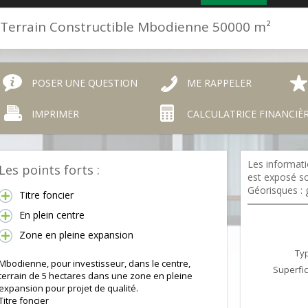
Terrain Constructible Mbodienne 50000 m²
POSER UNE QUESTION
ME RAPPELER
IMPRIMER
CALCULATRICE FINANCIÈ
Les informati
Les points forts :
est exposé so
Géorisques : 
Titre foncier
En plein centre
Zone en pleine expansion
Typ
Mbodienne, pour investisseur, dans le centre,
Superfic
terrain de 5 hectares dans une zone en pleine
expansion pour projet de qualité.
Titre foncier