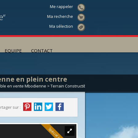
Me rappeler
e“
Ma recherche
Ma sélection
EQUIPE
CONTACT
ienne en plein centre
tible en vente Mbodienne
> Terrain Constructible VT209
rtager sur :