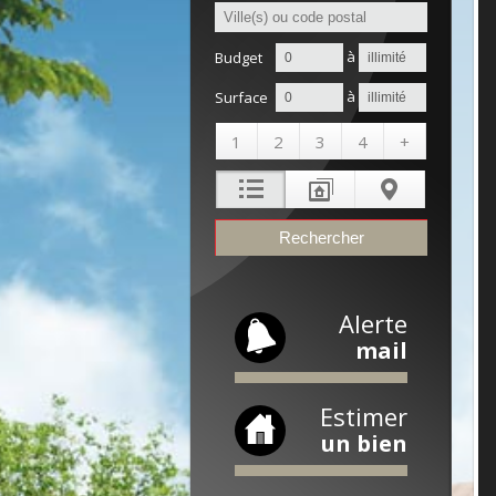
à
Budget
à
Surface
1
2
3
4
+
Alerte
mail
Estimer
un bien