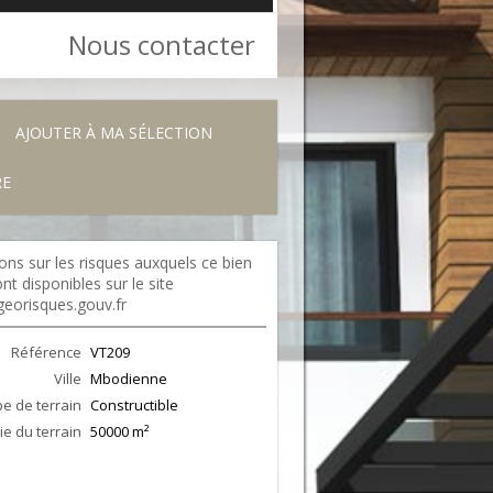
Nous contacter
AJOUTER À MA SÉLECTION
RE
ons sur les risques auxquels ce bien
nt disponibles sur le site
georisques.gouv.fr
Référence
VT209
Ville
Mbodienne
e de terrain
Constructible
ie du terrain
50000 m²