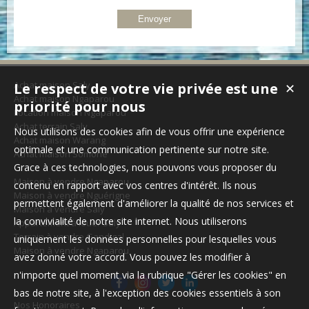
Achat maison Saly
Le respect de votre vie privée est une
✕
Achat maison Ngaparou
priorité pour nous
Location maison Ngaparou
Achat terrain Saly
Nous utilisons des cookies afin de vous offrir une expérience
Achat maison Warang
optimale et une communication pertinente sur notre site.
Achat maison Somone
Grace à ces technologies, nous pouvons vous proposer du
Maison à vendre Ngaparou
contenu en rapport avec vos centres d'intérêt. Ils nous
Maison à vendre Nguérigne
permettent également d'améliorer la qualité de nos services et
Maison à vendre Saly
la convivialité de notre site internet. Nous utiliserons
Appartement à louer Saly
Terrain à vendre Gandigal
uniquement les données personnelles pour lesquelles vous
Maison à vendre Ngaparou
avez donné votre accord. Vous pouvez les modifier à
n'importe quel moment via la rubrique "Gérer les cookies" en
bas de notre site, à l'exception des cookies essentiels à son
Nos Honoraires