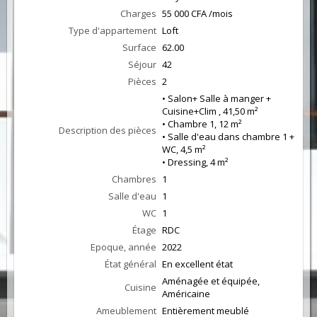
Charges
55 000 CFA /mois
Type d'appartement
Loft
Surface
62.00
Séjour
42
Pièces
2
• Salon+ Salle à manger +
Cuisine+Clim , 41,50 m²
• Chambre 1, 12 m²
Description des pièces
• Salle d'eau dans chambre 1 +
WC, 4,5 m²
• Dressing, 4 m²
Chambres
1
Salle d'eau
1
WC
1
Étage
RDC
Epoque, année
2022
État général
En excellent état
Aménagée et équipée,
Cuisine
Américaine
Ameublement
Entièrement meublé