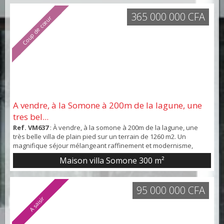
365 000 000 CFA
Coup de cœur
A vendre, à la Somone à 200m de la lagune, une
tres bel...
Ref. VM637
: À vendre, à la somone à 200m de la lagune, une
très belle villa de plain pied sur un terrain de 1260 m2. Un
magnifique séjour mélangeant raffinement et modernisme,
comprenant un espace salon, la pièce centrale, une cuisine
Maison villa Somone
300 m²
américaine aménagée et équipée des dernières technologies
avec un îlot central dînatoire et un espace salle à manger. Un
WC visiteur, qu’âtres chambres avec chacune sa...
95 000 000 CFA
A saisir