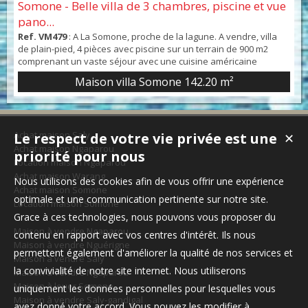
Somone - Belle villa de 3 chambres, piscine et vue
pano...
Ref. VM479
: A La Somone, proche de la lagune. A vendre, villa
de plain-pied, 4 pièces avec piscine sur un terrain de 900 m2
comprenant un vaste séjour avec une cuisine américaine
aménagé et équipée, trois chambres, trois salles d'eau avec WC
Maison villa Somone
142.20 m²
+ un WC visiteurs et une buanderie. Toutes les pièces sont
climatisées. Côté extérieur, une grande terrasse couverte face à
une jolie piscine avec eau salée, é...
Achat maison Saly
Le respect de votre vie privée est une
✕
Achat maison Ngaparou
priorité pour nous
Location maison Ngaparou
Achat maison Warang
Nous utilisons des cookies afin de vous offrir une expérience
Achat maison Somone
optimale et une communication pertinente sur notre site.
Location maison Somone
Grace à ces technologies, nous pouvons vous proposer du
Maison à vendre Ngaparou
contenu en rapport avec vos centres d'intérêt. Ils nous
Maison à vendre Nguérigne
permettent également d'améliorer la qualité de nos services et
Maison à vendre Saly
la convivialité de notre site internet. Nous utiliserons
Maison à vendre Ngaparou
Maison à louer Somone
uniquement les données personnelles pour lesquelles vous
Maison à vendre Saly-gandigal
avez donné votre accord. Vous pouvez les modifier à