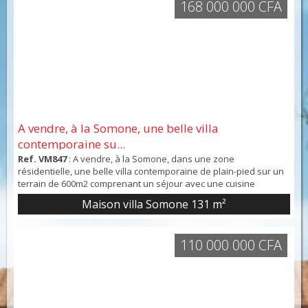
168 000 000 CFA
A vendre, à la Somone, une belle villa
contemporaine su...
Ref. VM847
: A vendre, à la Somone, dans une zone
résidentielle, une belle villa contemporaine de plain-pied sur un
terrain de 600m2 comprenant un séjour avec une cuisine
américaine aménagée et équipée, une buanderie, un WC
Maison villa Somone
131 m²
visiteurs, une chambre possédant un accès extérieur, un
dressing ainsi qu’une salle d’eau avec WC. Une deuxième
chambre possédant un accès extérieur, un patio ainsi qu’une
110 000 000 CFA
salle d...