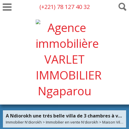
(+221) 78 127 40 32
A Ndiorokh une trés belle villa de 3 chambres à vendre
Immobilier N'diorokh
>
Immobilier en vente N'diorokh
>
Maison Villa en vente N'diorokh