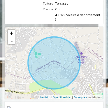
Toiture
Terrasse
Piscine
Oui
4 X 12 ( Solaire à débordement
)
+
-
Leaflet
| ©
OpenStreetMap
|
Foursquare
contributors