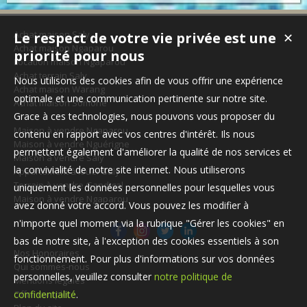
Achat maison Saly
Le respect de votre vie privée est une
✕
Achat maison Ngaparou
priorité pour nous
Location maison Ngaparou
Achat terrain Saly
Nous utilisons des cookies afin de vous offrir une expérience
Achat maison Warang
optimale et une communication pertinente sur notre site.
Achat maison Somone
Grace à ces technologies, nous pouvons vous proposer du
Maison à vendre Ngaparou
contenu en rapport avec vos centres d'intérêt. Ils nous
Maison à vendre Nguérigne
permettent également d'améliorer la qualité de nos services et
Maison à vendre Saly
la convivialité de notre site internet. Nous utiliserons
Appartement à louer Saly
Terrain à vendre Gandigal
uniquement les données personnelles pour lesquelles vous
Maison à vendre Ngaparou
avez donné votre accord. Vous pouvez les modifier à
n'importe quel moment via la rubrique "Gérer les cookies" en
bas de notre site, à l'exception des cookies essentiels à son
Nos Honoraires
fonctionnement. Pour plus d'informations sur vos données
Qui sommes-nous
personnelles, veuillez consulter
notre politique de
Mentions légales
Offre complète
confidentialité
.