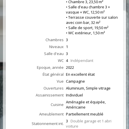
• Chambre 3, 23,50 m²
• Salle d'eau chambre 3 +
vasque + WC, 12,50 m²
• Terrasse couverte sur salon
avec coin bar, 32 m²
• Salle de sport, 19,50 m²
• WC extérieur, 1,50 m²
Chambres
3
Niveaux
1
Salle d'eau
3
WC
4
Indépendant
Epoque, année
2022
État général
En excellent état
Vue
Campagne
Ouvertures
Aluminium, Simple vitrage
Assainissement
Individuel
Aménagée et équipée,
Cuisine
Américaine
Ameublement
Partiellement meublé
3
Double garage et 1 abri
Stationnement int.
voiture