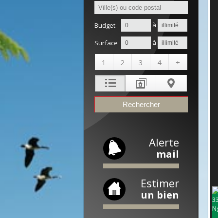
à
Budget
à
Surface
1
2
3
4
+
Alerte
mail
Estimer
un bien