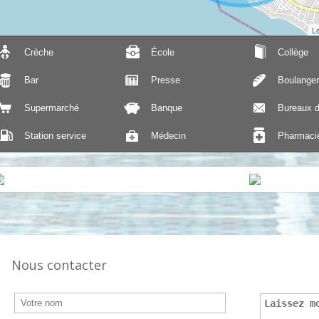
Le
Crèche
École
Collège
Bar
Presse
Boulanger
Supermarché
Banque
Bureaux d
Station service
Médecin
Pharmaci
Nous contacter