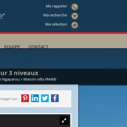
Me rappeler
e“
Ma recherche
Ma sélection
EQUIPE
CONTACT
ur 3 niveaux
te Ngaparou
> Maison villa VM406
rtager sur :