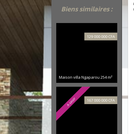
Biens similaires :
129 000 000 CFA
Maison villa Ngaparou
254 m²
A saisir
167 000 000 CFA