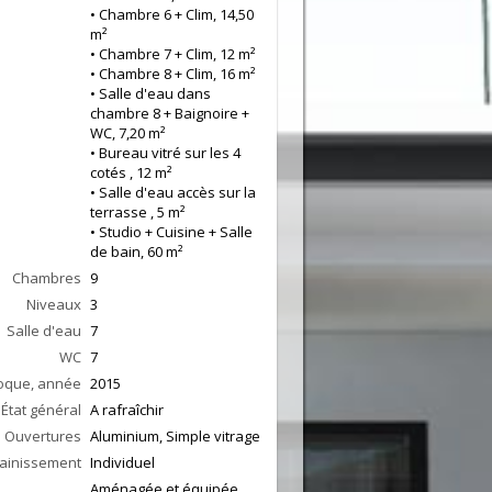
• Chambre 6 + Clim, 14,50
m²
• Chambre 7 + Clim, 12 m²
• Chambre 8 + Clim, 16 m²
• Salle d'eau dans
chambre 8 + Baignoire +
WC, 7,20 m²
• Bureau vitré sur les 4
cotés , 12 m²
• Salle d'eau accès sur la
terrasse , 5 m²
• Studio + Cuisine + Salle
de bain, 60 m²
Chambres
9
Niveaux
3
Salle d'eau
7
WC
7
oque, année
2015
État général
A rafraîchir
Ouvertures
Aluminium, Simple vitrage
ainissement
Individuel
Aménagée et équipée,