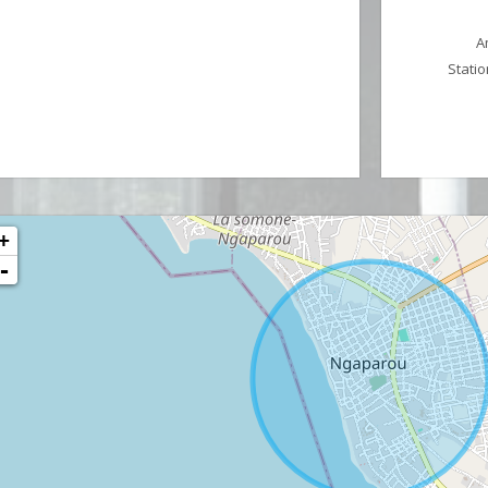
A
Statio
+
-