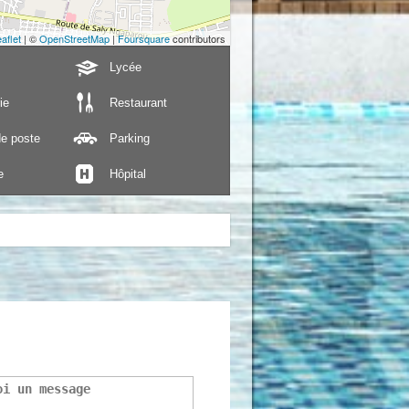
aflet
| ©
OpenStreetMap
|
Foursquare
contributors
Lycée
ie
Restaurant
e poste
Parking
e
Hôpital