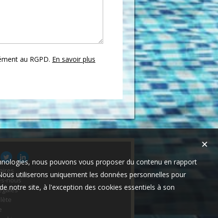
mément au RGPD.
En savoir plus
✕
technologies, nous pouvons vous proposer du contenu en rapport
aires
t. Nous utiliserons uniquement les données personnelles pour
s-nous
e notre site, à l'exception des cookies essentiels à son
égales
lète
e