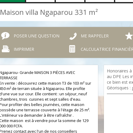
Maison villa Ngaparou
331 m²
POSER UNE QUESTION
ME RAPPELER
IMPRIMER
CALCULATRICE FINANCIÈ
Honoraires à
Ngaparou- Grande MAISON 3 PIÈCES AVEC
au DPE Les in
TERRASSE
ce bien est e
En vente : découvrez cette maison T3 de 103 m² sur
Géorisques : 
450 m² de terrain située à Ngaparou. Elle profite
d'une vue sur cour. Elle contient : un séjour, neuf
chambres, trois cuisines et sept salles d'eau.
Pour profiter des belles journées, cette maison
possède une terrasse couverte à l'étage de 25 m².
L'intérieur va demander à être rafraîchir .
Cette maison est à vendre pour la somme de 129
000 000 FCFA.
Prenez contact avec l'un de nos conseillers