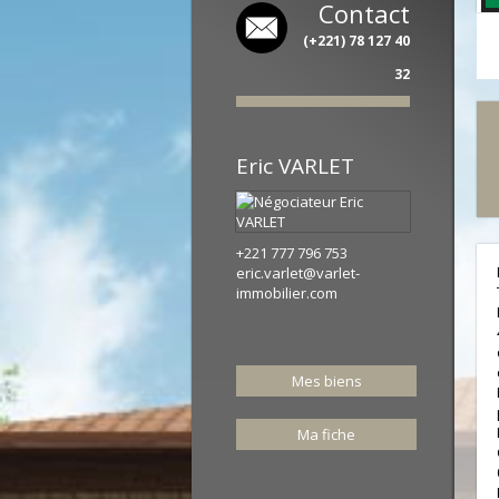
Contact
(+221) 78 127 40
32
Eric
VARLET
+221 777 796 753
eric.varlet@varlet-
immobilier.com
Mes biens
Ma fiche