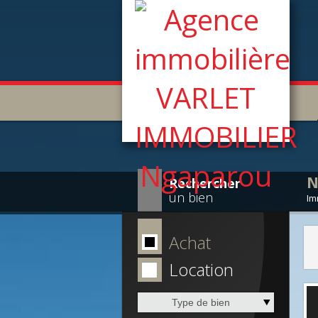
N
Rechercher
un bien
Im
Achat
Location
Type de bien