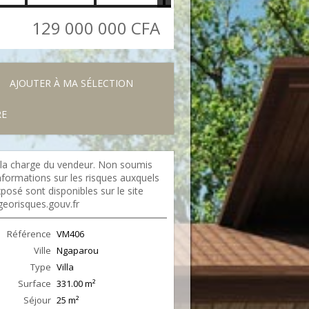
129 000 000 CFA
AJOUTER À MA SÉLECTION
RE
 la charge du vendeur. Non soumis
formations sur les risques auxquels
xposé sont disponibles sur le site
georisques.gouv.fr
Référence
VM406
Ville
Ngaparou
Type
Villa
Surface
331.00
m²
Séjour
25
m²