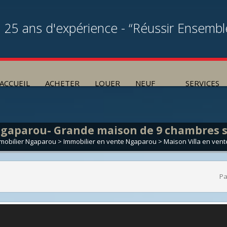
25 ans d'expérience - “Réussir Ensembl
ACCUEIL
ACHETER
LOUER
NEUF
SERVICES
gaparou- Grande maison de 9 chambres s
mobilier Ngaparou
>
Immobilier en vente Ngaparou
>
Maison Villa en ven
Pa