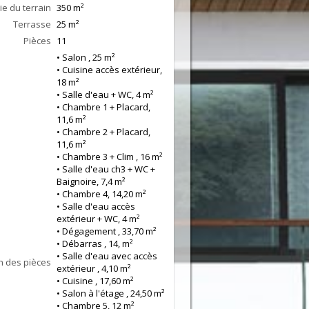
ie du terrain
350 m²
Terrasse
25
m²
Pièces
11
• Salon , 25 m²
• Cuisine accès extérieur,
18 m²
• Salle d'eau + WC, 4 m²
• Chambre 1 + Placard,
11,6 m²
• Chambre 2 + Placard,
11,6 m²
• Chambre 3 + Clim , 16 m²
• Salle d'eau ch3 + WC +
Baignoire, 7,4 m²
• Chambre 4, 14,20 m²
• Salle d'eau accès
extérieur + WC, 4 m²
• Dégagement , 33,70 m²
• Débarras , 14, m²
• Salle d'eau avec accès
n des pièces
extérieur , 4,10 m²
• Cuisine , 17,60 m²
• Salon à l'étage , 24,50 m²
• Chambre 5, 12 m²