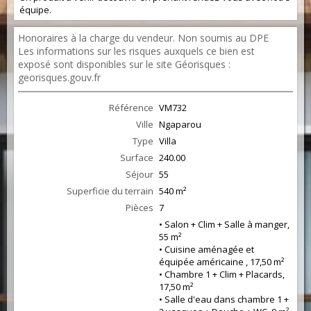
équipe.
Honoraires à la charge du vendeur. Non soumis au DPE
Les informations sur les risques auxquels ce bien est
exposé sont disponibles sur le site Géorisques :
georisques.gouv.fr
Référence
VM732
Ville
Ngaparou
Type
Villa
Surface
240.00
Séjour
55
Superficie du terrain
540 m²
Pièces
7
• Salon + Clim + Salle à manger,
55 m²
• Cuisine aménagée et
équipée américaine , 17,50 m²
• Chambre 1 + Clim + Placards,
17,50 m²
• Salle d'eau dans chambre 1 +