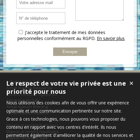
J'accepte le traitement de mes données
personnelles conformément au RGPD.
En savoir plus
Achat maison Saly
Le respect de votre vie privée est une
✕
Achat maison Ngaparou
priorité pour nous
Location maison Ngaparou
Achat terrain Saly
Nous utilisons des cookies afin de vous offrir une expérience
Achat maison Warang
optimale et une communication pertinente sur notre site.
Achat maison Somone
Grace à ces technologies, nous pouvons vous proposer du
Maison à vendre Ngaparou
contenu en rapport avec vos centres d'intérêt. Ils nous
Maison à vendre Nguérigne
permettent également d'améliorer la qualité de nos services et
Maison à vendre Saly