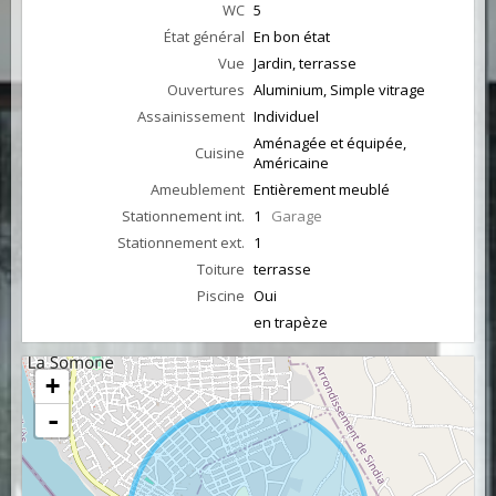
WC
5
État général
En bon état
Vue
Jardin, terrasse
Ouvertures
Aluminium, Simple vitrage
Assainissement
Individuel
Aménagée et équipée,
Cuisine
Américaine
Ameublement
Entièrement meublé
Stationnement int.
1
Garage
Stationnement ext.
1
Toiture
terrasse
Piscine
Oui
en trapèze
+
-