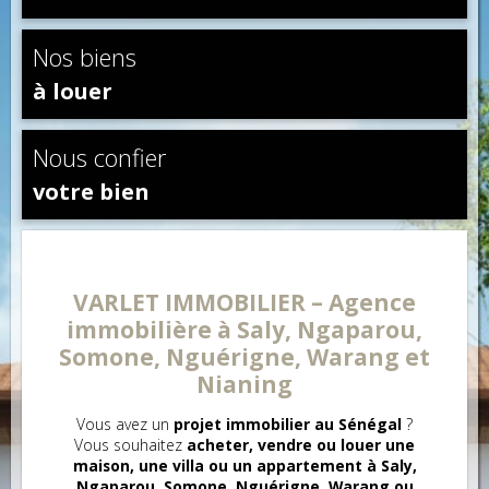
Nos biens
à louer
Nous confier
votre bien
VARLET IMMOBILIER – Agence
immobilière à Saly, Ngaparou,
Somone, Nguérigne, Warang et
Nianing
Vous avez un
projet immobilier au Sénégal
?
Vous souhaitez
acheter, vendre ou louer une
maison, une villa ou un appartement à Saly,
Ngaparou, Somone, Nguérigne, Warang ou