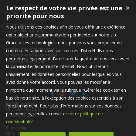
Achat maison Saly
Le respect de votre vie privée est une
✕
Achat maison Ngaparou
priorité pour nous
Location maison Ngaparou
Achat terrain Saly
Nous utilisons des cookies afin de vous offrir une expérience
Achat maison Warang
optimale et une communication pertinente sur notre site.
Achat maison Somone
Grace à ces technologies, nous pouvons vous proposer du
Maison à vendre Ngaparou
contenu en rapport avec vos centres d'intérêt. Ils nous
Maison à vendre Nguérigne
permettent également d'améliorer la qualité de nos services et
Maison à vendre Saly
la convivialité de notre site internet. Nous utiliserons
Appartement à louer Saly
Terrain à vendre Gandigal
uniquement les données personnelles pour lesquelles vous
Maison à vendre Ngaparou
avez donné votre accord. Vous pouvez les modifier à
n'importe quel moment via la rubrique "Gérer les cookies" en
bas de notre site, à l'exception des cookies essentiels à son
Nos Honoraires
fonctionnement. Pour plus d'informations sur vos données
Qui sommes-nous
personnelles, veuillez consulter
notre politique de
Mentions légales
Offre complète
confidentialité
.
Plan du site
Gérer les cookies