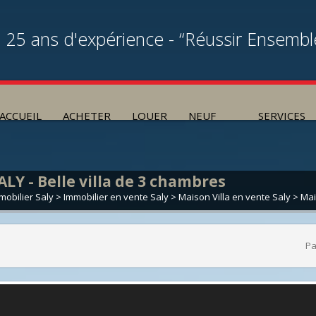
25 ans d'expérience - “Réussir Ensembl
ACCUEIL
ACHETER
LOUER
NEUF
SERVICES
ALY - Belle villa de 3 chambres
mobilier Saly
>
Immobilier en vente Saly
>
Maison Villa en vente Saly
> Mai
Pa