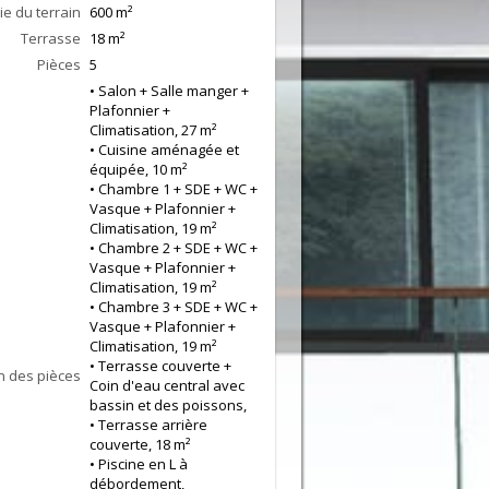
ie du terrain
600 m²
Terrasse
18
m²
Pièces
5
• Salon + Salle manger +
Plafonnier +
Climatisation, 27 m²
• Cuisine aménagée et
équipée, 10 m²
• Chambre 1 + SDE + WC +
Vasque + Plafonnier +
Climatisation, 19 m²
• Chambre 2 + SDE + WC +
Vasque + Plafonnier +
Climatisation, 19 m²
• Chambre 3 + SDE + WC +
Vasque + Plafonnier +
Climatisation, 19 m²
• Terrasse couverte +
n des pièces
Coin d'eau central avec
bassin et des poissons,
• Terrasse arrière
couverte, 18 m²
• Piscine en L à
débordement,