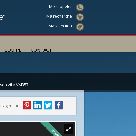
Me rappeler
e“
Ma recherche
Ma sélection
EQUIPE
CONTACT
son villa VM357
rtager sur :