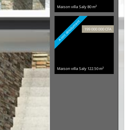
Maison villa Saly
80 m²
A voir absolument
199 000 000 CFA
Maison villa Saly
122.50 m²