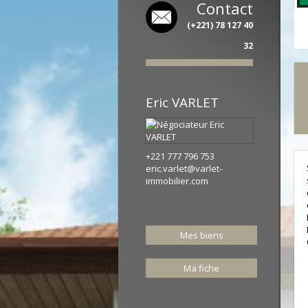
Contact
(+221) 78 127 40
32
Eric
VARLET
+221 777 796 753
eric.varlet@varlet-
immobilier.com
Mes biens
Ma fiche