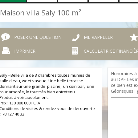
Maison villa Saly
100 m²
POSER UNE QUESTION
ME RAPPELER
IMPRIMER
CALCULATRICE FINANCIÈ
Honoraires à
Saly - Belle villa de 3 chambres toutes munies de
au DPE Les in
salle d'eau, wc et vasque. Une belle terrasse
ce bien est e
donnant sur une grande piscine, un coin bar, une
Géorisques : 
cour arborée, le tout très bien entretenu.
Produit à voir absolument.
Prix : 130 000 000 FCFA
Conditions de visites & rendez vous de découverte
: 78 127 40 32