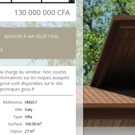
130 000 000 CFA
AJOUTER À MA SÉLECTION
RE
 la charge du vendeur. Non soumis
formations sur les risques auxquels
xposé sont disponibles sur le site
georisques.gouv.fr
Référence
VM357
Ville
Saly
Type
Villa
Surface
100.00
m²
Séjour
27
m²