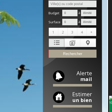
à
Budget
à
Surface
1
2
3
4
+
Alerte
mail
Estimer
un bien