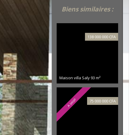
Biens similaires :
138 000 000 CFA
Maison villa Saly
93 m²
A saisir
75 000 000 CFA