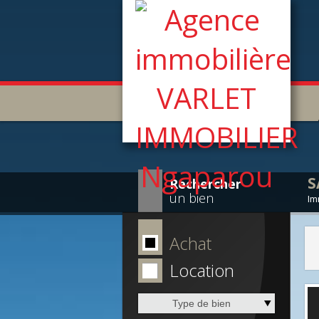
S
Rechercher
un bien
Im
Achat
Location
Type de bien