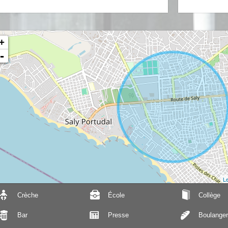
+
-
Le
Crèche
École
Collège
Bar
Presse
Boulanger