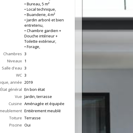
• Bureau, 5 m²
• Local technique,
• Buanderie, 4 m²
• Jardin arboré et bien
entretenu,
• Chambre gardien +
Douche intérieur +
Toilette extérieur,
• Forage,
Chambres
3
Niveaux
1
Salle d'eau
3
WC
3
oque, année
2019
État général
En bon état
Vue
Jardin, terrasse
Cuisine
Aménagée et équipée
meublement
Entièrement meublé
Toiture
Terrasse
Piscine
Oui