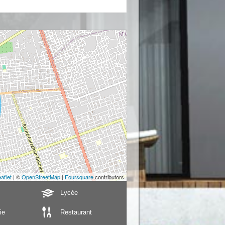
aflet
| ©
OpenStreetMap
|
Foursquare
contributors
Lycée
ie
Restaurant