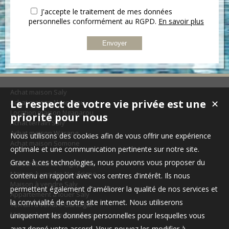
J'accepte le traitement de mes données
personnelles conformément au RGPD.
En savoir plus
Achat maison Saly
Le respect de votre vie privée est une
Achat maison Ngaparou
✕
Location maison Ngaparou
priorité pour nous
Achat terrain Saly
Achat maison Warang
Nous utilisons des cookies afin de vous offrir une expérience
Achat maison Somone
optimale et une communication pertinente sur notre site.
Grace à ces technologies, nous pouvons vous proposer du
Maison à vendre Ngaparou
Maison à vendre Nguérigne
contenu en rapport avec vos centres d'intérêt. Ils nous
Maison à vendre Saly
permettent également d'améliorer la qualité de nos services et
Appartement à louer Saly
la convivialité de notre site internet. Nous utiliserons
Terrain à vendre Gandigal
Maison à vendre Ngaparou
uniquement les données personnelles pour lesquelles vous
avez donné votre accord. Vous pouvez les modifier à