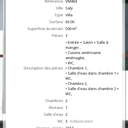
Référence
VM464
Ville
Saly
Type
Villa
Surface
63.00
Superficie du terrain
500 m²
Pièces
3
• Entrée + Salon + Salle à
manger ,
• Cuisine américaine
aménagée,
• WC,
Description des pièces
• Chambre 1,
• Salle d'eau dans chambre 1 +
WC,
• Chambre 2,
• Salle d'eau dans chambre 2 +
WC,
Chambres
2
Niveaux
1
Salle d'eau
2
WC
3
Indépendant