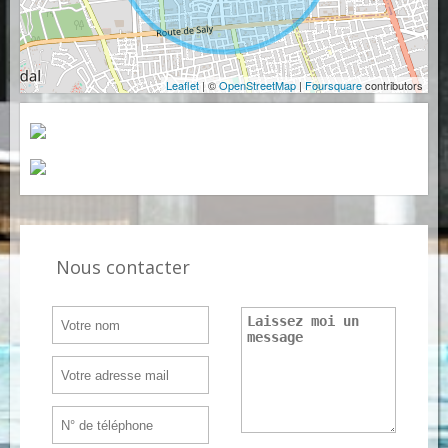
Leaflet
| ©
OpenStreetMap
|
Foursquare
contributors
Nous contacter