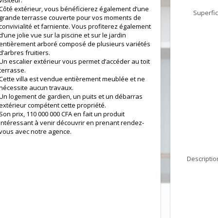
visiteur.
Côté extérieur, vous bénéficierez également d’une
Superfic
grande terrasse couverte pour vos moments de
convivialité et farniente. Vous profiterez également
d’une jolie vue sur la piscine et sur le jardin
entièrement arboré composé de plusieurs variétés
d’arbres fruitiers.
Un escalier extérieur vous permet d’accéder au toit
terrasse.
Cette villa est vendue entièrement meublée et ne
nécessite aucun travaux.
Un logement de gardien, un puits et un débarras
extérieur compétent cette propriété.
Son prix, 110 000 000 CFA en fait un produit
intéressant à venir découvrir en prenant rendez-
vous avec notre agence.
Descriptio