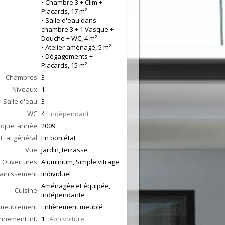
• Chambre 3 + Clim +
Placards, 17 m²
• Salle d'eau dans
chambre 3 + 1 Vasque +
Douche + WC, 4 m²
• Atelier aménagé, 5 m²
• Dégagements +
Placards, 15 m²
Chambres
3
Niveaux
1
Salle d'eau
3
WC
4
Indépendant
oque, année
2009
État général
En bon état
Vue
Jardin, terrasse
Ouvertures
Aluminium, Simple vitrage
ainissement
Individuel
Aménagée et équipée,
Cuisine
Indépendante
meublement
Entièrement meublé
nnement int.
1
Abri voiture