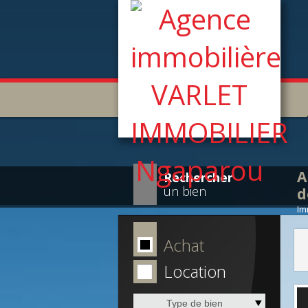
A
Rechercher
un bien
d
Im
Achat
Location
Type de bien