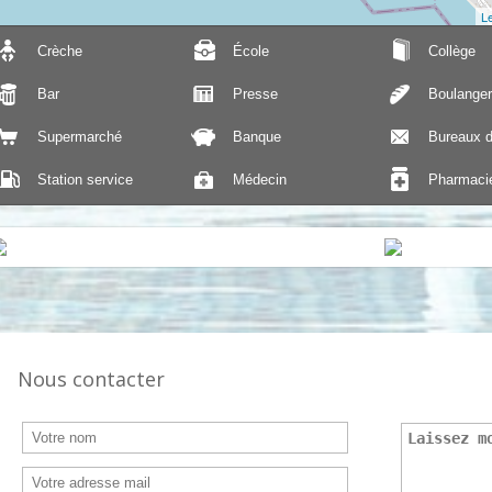
Le
Crèche
École
Collège
Bar
Presse
Boulanger
Supermarché
Banque
Bureaux d
Station service
Médecin
Pharmaci
Nous contacter