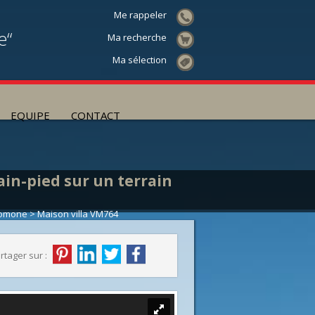
Me rappeler
e“
Ma recherche
Ma sélection
EQUIPE
CONTACT
lain-pied sur un terrain
Somone
> Maison villa VM764
rtager sur :