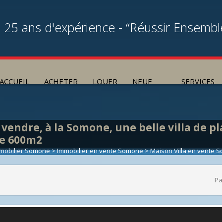
25 ans d'expérience - “Réussir Ensembl
ACCUEIL
ACHETER
LOUER
NEUF
SERVICES
 vendre, à la Somone, une belle villa de p
e 600m2
mobilier Somone
>
Immobilier en vente Somone
>
Maison Villa en vente 
Pa