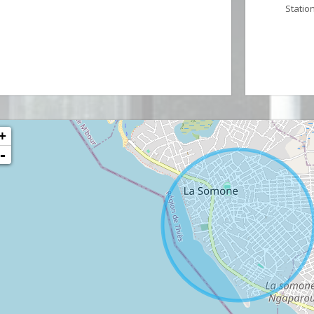
Statio
+
-