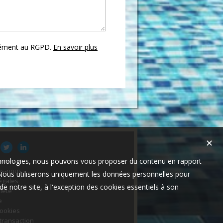
mément au RGPD.
En savoir plus
✕
technologies, nous pouvons vous proposer du contenu en rapport
aires
s-nous
t. Nous utiliserons uniquement les données personnelles pour
égales
e notre site, à l'exception des cookies essentiels à son
lète
e
cookies
 transaction