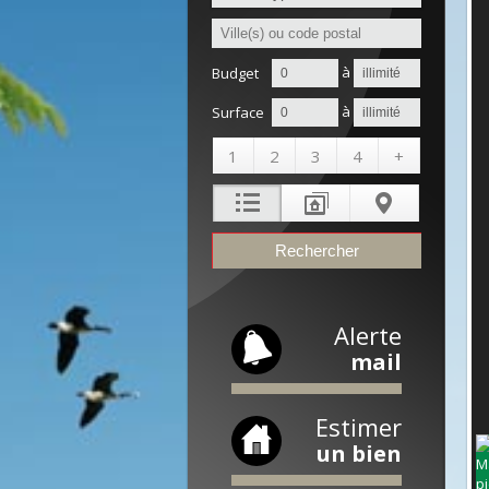
à
Budget
à
Surface
1
2
3
4
+
Alerte
mail
Estimer
un bien