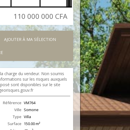
110 000 000 CFA
AJOUTER À MA SÉLECTION
RE
 la charge du vendeur. Non soumis
formations sur les risques auxquels
xposé sont disponibles sur le site
georisques.gouv.fr
Référence
VM764
Ville
Somone
Type
Villa
Surface
150.00
m²