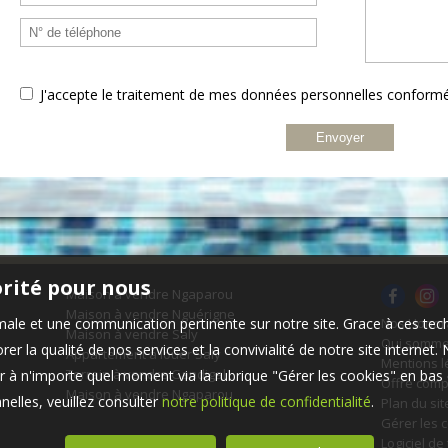
J'accepte le traitement de mes données personnelles confor
orité pour nous
Maison à vendre Ngaparou
Maison à vendre Nguérigne
timale et une communication pertinente sur notre site. Grace à ces 
Nos Honor
Maison à vendre Saly
Qui somme
er la qualité de nos services et la convivialité de notre site interne
Appartement à louer Saly
Mentions l
Terrain à vendre Gandigal
 à n'importe quel moment via la rubrique "Gérer les cookies" en bas d
Offre comp
Maison à vendre Ngaparou
elles, veuillez consulter
notre politique de confidentialité
.
Plan du sit
Gérer les 
Logiciel de