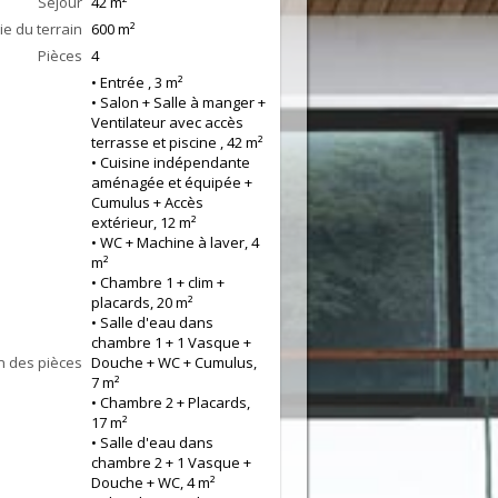
Séjour
42
m²
ie du terrain
600 m²
Pièces
4
• Entrée , 3 m²
• Salon + Salle à manger +
Ventilateur avec accès
terrasse et piscine , 42 m²
• Cuisine indépendante
aménagée et équipée +
Cumulus + Accès
extérieur, 12 m²
• WC + Machine à laver, 4
m²
• Chambre 1 + clim +
placards, 20 m²
• Salle d'eau dans
chambre 1 + 1 Vasque +
n des pièces
Douche + WC + Cumulus,
7 m²
• Chambre 2 + Placards,
17 m²
• Salle d'eau dans
chambre 2 + 1 Vasque +
Douche + WC, 4 m²