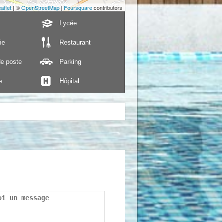
aflet
| ©
OpenStreetMap
|
Foursquare
contributors
Lycée
ie
Restaurant
e poste
Parking
e
Hôpital