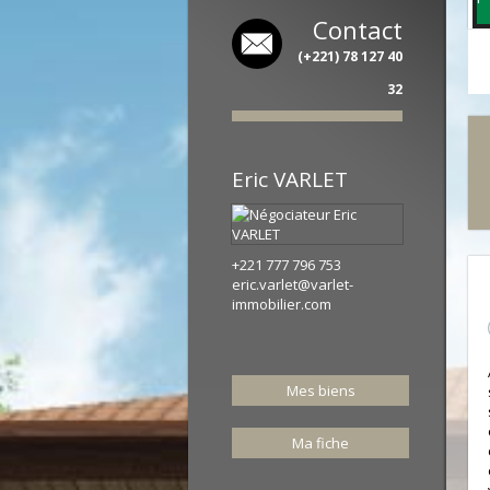
Contact
(+221) 78 127 40
32
Eric
VARLET
+221 777 796 753
eric.varlet@varlet-
immobilier.com
Mes biens
Ma fiche