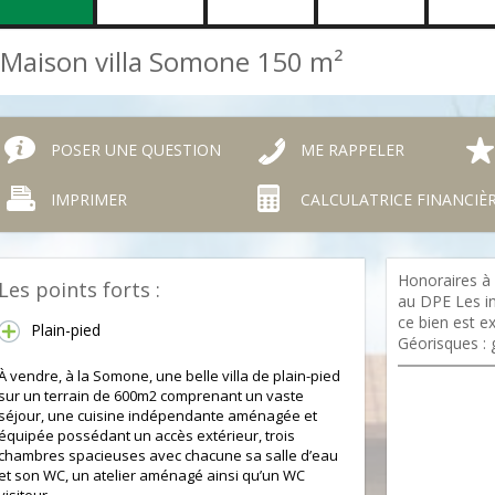
Maison villa Somone
150 m²
POSER UNE QUESTION
ME RAPPELER
IMPRIMER
CALCULATRICE FINANCIÈ
Honoraires à
Les points forts :
au DPE Les in
ce bien est e
Plain-pied
Géorisques : 
À vendre, à la Somone, une belle villa de plain-pied
sur un terrain de 600m2 comprenant un vaste
séjour, une cuisine indépendante aménagée et
équipée possédant un accès extérieur, trois
chambres spacieuses avec chacune sa salle d’eau
et son WC, un atelier aménagé ainsi qu’un WC