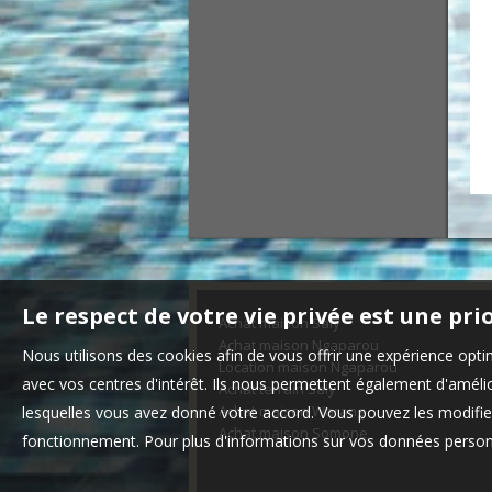
Le respect de votre vie privée est une pri
Achat maison Saly
Achat maison Ngaparou
Nous utilisons des cookies afin de vous offrir une expérience op
Location maison Ngaparou
avec vos centres d'intérêt. Ils nous permettent également d'amélior
Achat terrain Saly
Achat maison Warang
lesquelles vous avez donné votre accord. Vous pouvez les modifier
Achat maison Somone
fonctionnement. Pour plus d'informations sur vos données personn