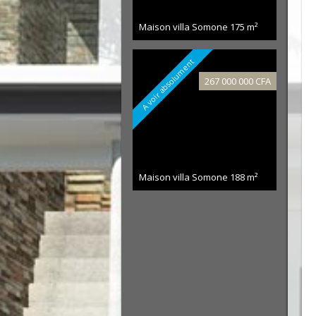
Maison villa Somone
175 m²
A voir absolument
267 000 000 CFA
Maison villa Somone
188 m²