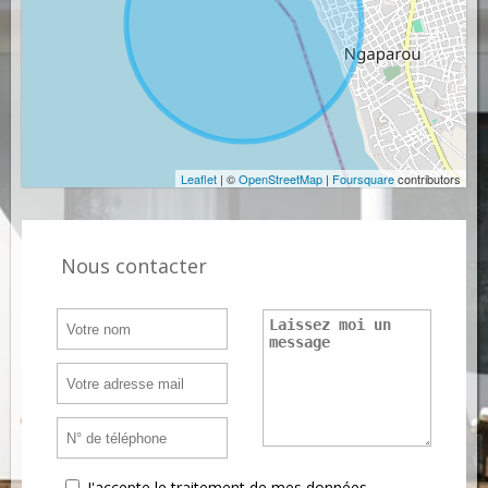
Leaflet
| ©
OpenStreetMap
|
Foursquare
contributors
Nous contacter
J'accepte le traitement de mes données