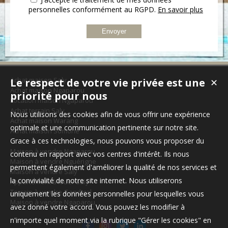
personnelles conformément au RGPD.
En savoir plus
Achat maison Saly
Le respect de votre vie privée est une
✕
Achat maison Ngaparou
priorité pour nous
Location maison Ngaparou
Achat terrain Saly
Nous utilisons des cookies afin de vous offrir une expérience
Achat maison Warang
optimale et une communication pertinente sur notre site.
Achat maison Somone
Grace à ces technologies, nous pouvons vous proposer du
Maison à vendre Ngaparou
contenu en rapport avec vos centres d'intérêt. Ils nous
Maison à vendre Nguérigne
permettent également d'améliorer la qualité de nos services et
Maison à vendre Saly
la convivialité de notre site internet. Nous utiliserons
Appartement à louer Saly
Terrain à vendre Gandigal
uniquement les données personnelles pour lesquelles vous
Maison à vendre Ngaparou
avez donné votre accord. Vous pouvez les modifier à
n'importe quel moment via la rubrique "Gérer les cookies" en