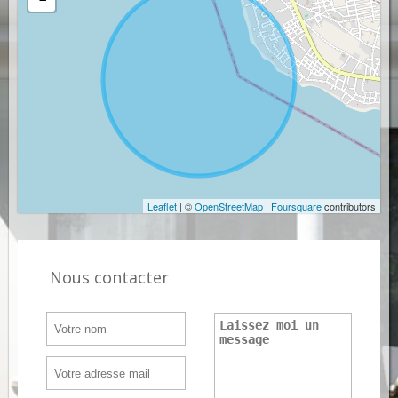
Leaflet
| ©
OpenStreetMap
|
Foursquare
contributors
Nous contacter