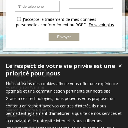
J'accepte le traitement de mes données
personnelles conformément au RGPD.
En savoir plus
Achat maison Saly
Le respect de votre vie privée est une
✕
Achat maison Ngaparou
priorité pour nous
Location maison Ngaparou
Achat terrain Saly
Nous utilisons des cookies afin de vous offrir une expérience
Achat maison Warang
optimale et une communication pertinente sur notre site.
Achat maison Somone
Grace à ces technologies, nous pouvons vous proposer du
Maison à vendre Ngaparou
contenu en rapport avec vos centres d'intérêt. Ils nous
Maison à vendre Nguérigne
permettent également d'améliorer la qualité de nos services et
Maison à vendre Saly
la convivialité de notre site internet. Nous utiliserons
Appartement à louer Saly
Terrain à vendre Gandigal