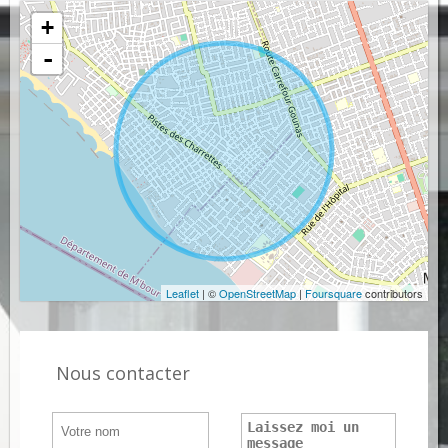
+
-
Leaflet
| ©
OpenStreetMap
|
Foursquare
contributors
Nous contacter