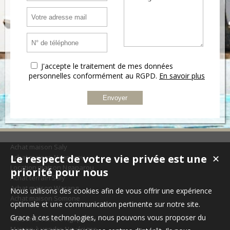
J'accepte le traitement de mes données
personnelles conformément au RGPD.
En savoir plus
Achat maison Saly
Le respect de votre vie privée est une
Achat maison Ngaparou
✕
Location maison Ngaparou
priorité pour nous
Achat terrain Saly
Achat maison Warang
Nous utilisons des cookies afin de vous offrir une expérience
Achat maison Somone
optimale et une communication pertinente sur notre site.
Grace à ces technologies, nous pouvons vous proposer du
Maison à vendre Ngaparou
Maison à vendre Nguérigne