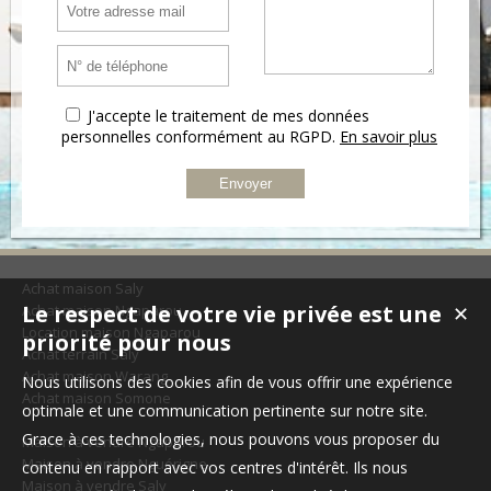
J'accepte le traitement de mes données
personnelles conformément au RGPD.
En savoir plus
Achat maison Saly
Le respect de votre vie privée est une
Achat maison Ngaparou
✕
Location maison Ngaparou
priorité pour nous
Achat terrain Saly
Achat maison Warang
Nous utilisons des cookies afin de vous offrir une expérience
Achat maison Somone
optimale et une communication pertinente sur notre site.
Grace à ces technologies, nous pouvons vous proposer du
Maison à vendre Ngaparou
Maison à vendre Nguérigne
contenu en rapport avec vos centres d'intérêt. Ils nous
Maison à vendre Saly