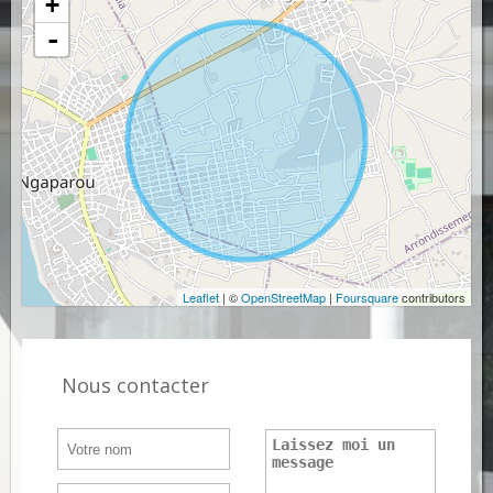
+
-
Leaflet
| ©
OpenStreetMap
|
Foursquare
contributors
Nous contacter