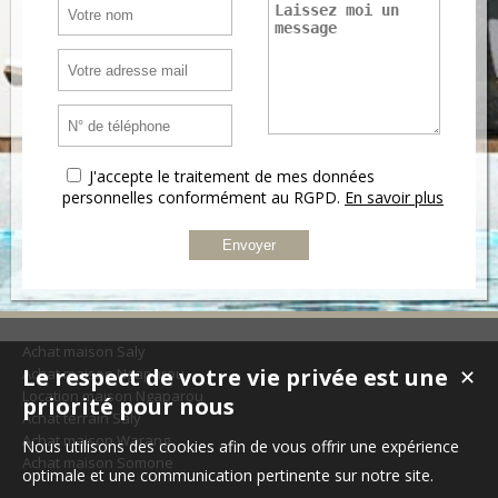
J'accepte le traitement de mes données
personnelles conformément au RGPD.
En savoir plus
Achat maison Saly
Le respect de votre vie privée est une
Achat maison Ngaparou
✕
Location maison Ngaparou
priorité pour nous
Achat terrain Saly
Achat maison Warang
Nous utilisons des cookies afin de vous offrir une expérience
Achat maison Somone
optimale et une communication pertinente sur notre site.