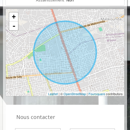
Assainissement
Non
+
-
Leaflet
| ©
OpenStreetMap
|
Foursquare
contributors
Nous contacter