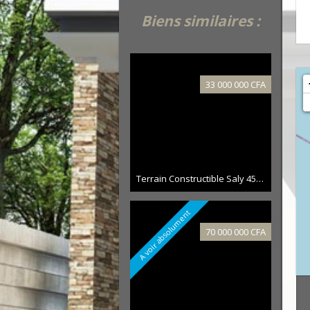
Biens similaires :
33 000 000 CFA
Terrain Constructible Saly 450 m²
A voir absolument
70 000 000 CFA