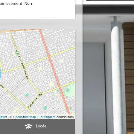
ainissement
Non
aflet
| ©
OpenStreetMap
|
Foursquare
contributors
Lycée