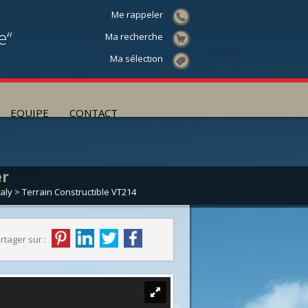
Me rappeler
e“
Ma recherche
Ma sélection
EQUIPE
CONTACT
er
aly
> Terrain Constructible VT214
rtager sur :