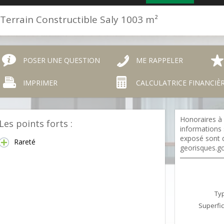
Terrain Constructible Saly 1003 m²
POSER UNE QUESTION
ME RAPPELER
IMPRIMER
CALCULATRICE FINANCIÈ
Honoraires à 
Les points forts :
informations 
exposé sont d
Rareté
georisques.go
Typ
Superfic