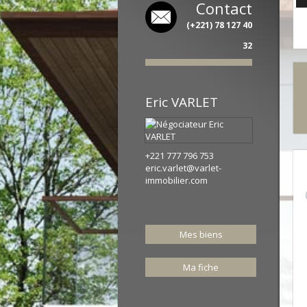
Contact
(+221) 78 127 40
32
Eric
VARLET
+221 777 796 753
eric.varlet@varlet-
immobilier.com
Mes biens
Ma fiche