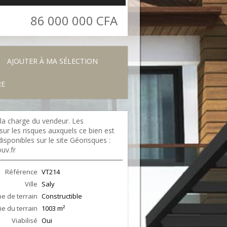
86 000 000 CFA
AJOUTER À MA SÉLECTION
RE
la charge du vendeur. Les
sur les risques auxquels ce bien est
isponibles sur le site Géorisques :
uv.fr
Référence
VT214
Ville
Saly
e de terrain
Constructible
ie du terrain
1003 m²
Viabilisé
Oui