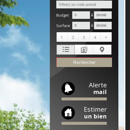
à
Budget
à
Surface
1
2
3
4
+
Alerte
mail
Estimer
un bien