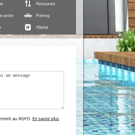
ie
Restaurant
e poste
Parking
e
Hôpital
mément au RGPD.
En savoir plus