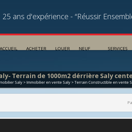
25 ans d'expérience - “Réussir Ensembl
ACCUEIL
ACHETER
LOUER
NEUF
SERVICES
aly- Terrain de 1000m2 dérrière Saly cent
mobilier Saly
>
Immobilier en vente Saly
>
Terrain Constructible en vente S
Pa