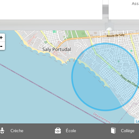
Ass
+
-
Le
Crèche
École
Collège