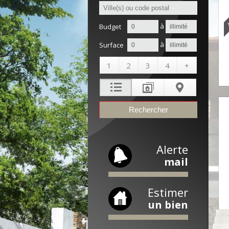
A
à
Budget
à
Surface
1
2
3
4
+
Alerte
mail
Estimer
un bien