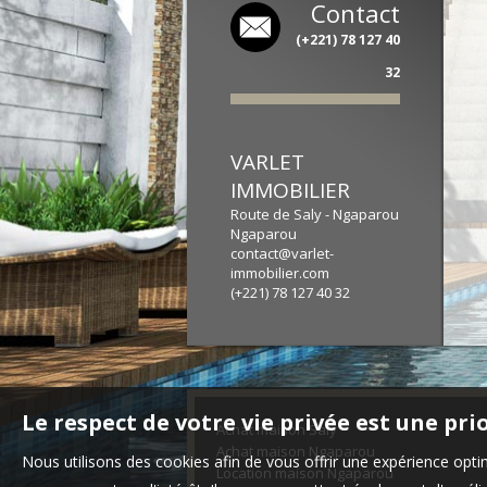
Contact
(+221) 78 127 40
32
VARLET
IMMOBILIER
Route de Saly - Ngaparou
Ngaparou
contact@varlet-
immobilier.com
(+221) 78 127 40 32
Le respect de votre vie privée est une pri
Achat maison Saly
Achat maison Ngaparou
Nous utilisons des cookies afin de vous offrir une expérience op
Location maison Ngaparou