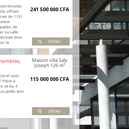
-pied rénovée
241 500 000 CFA
ée, offrant
rain de 1 131
uisine
uipée, de
ec sa salle
 de bain avec
Détails
ur, la
rrasse de 49
’un jardin. La
Maison villa Saly
 chambres,
Joseph
126 m²
126 m² avec
115 000 000 CFA
². Pièce à
n. et éq. 4
sur jardin. Bon
Détails