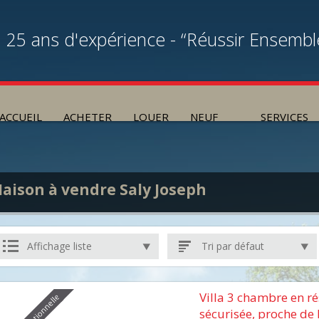
25 ans d'expérience - “Réussir Ensembl
ACCUEIL
ACHETER
LOUER
NEUF
SERVICES
aison à vendre Saly Joseph
Affichage liste
Tri par défaut
Villa 3 chambre en r
sécurisée, proche de l