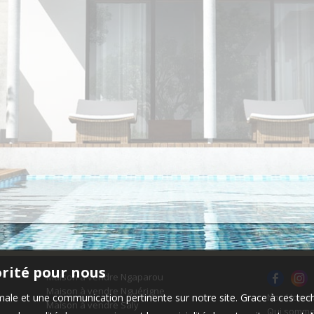
orité pour nous
Maison à vendre Ngaparou
Maison à vendre Nguérigne
timale et une communication pertinente sur notre site. Grace à ces 
Nos Honor
Maison à vendre Saly
Qui somme