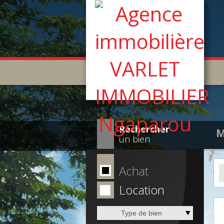
Rechercher
M
un bien
Achat
Location
Type de bien