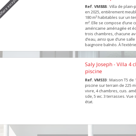
ffaire exceptionnelle
Ref. VM888
: Villa de plain
en 2025, entièrement meubl
180 m² habitables sur un ter
m². Elle se compose d’une c
américaine aménagée et éq
trois chambres, chacune av
d’eau, ainsi que d’une salle
baignoire balnéo. À l’extérie
propriété dispose d’une te
m², d’une piscine privée et d
maison bénéfic...
Saly Joseph - Villa 4
piscine
Ref. VM533
: Maison T5 de 
piscine sur terrain de 225 m
vivre, 4 chambres, cuis. amé
sde, 5 wc. 3 terrasses. Vue 
état.