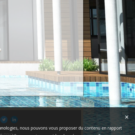
✕
technologies, nous pouvons vous proposer du contenu en rapport
aires
s-nous