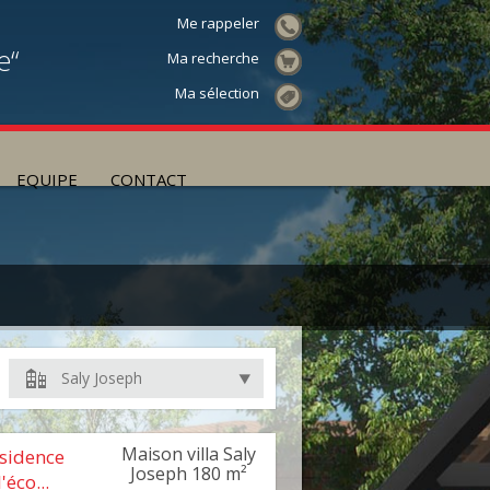
Me rappeler
e“
Ma recherche
Ma sélection
EQUIPE
CONTACT
Saly Joseph
Maison villa Saly
ésidence
Joseph
180 m²
'éco...