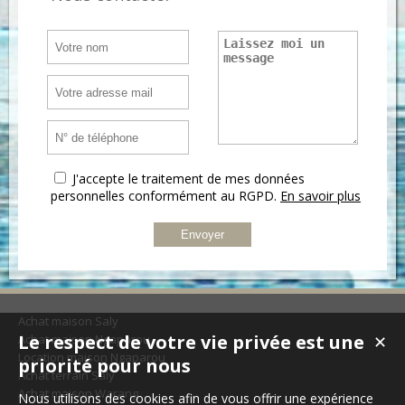
J'accepte le traitement de mes données
personnelles conformément au RGPD.
En savoir plus
Achat maison Saly
Le respect de votre vie privée est une
Achat maison Ngaparou
✕
Location maison Ngaparou
priorité pour nous
Achat terrain Saly
Achat maison Warang
Nous utilisons des cookies afin de vous offrir une expérience