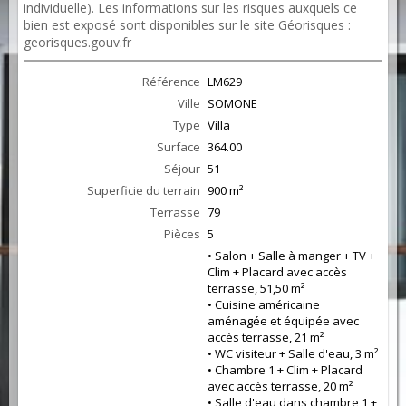
individuelle). Les informations sur les risques auxquels ce
bien est exposé sont disponibles sur le site Géorisques :
georisques.gouv.fr
Référence
LM629
Ville
SOMONE
Type
Villa
Surface
364.00
Séjour
51
Superficie du terrain
900 m²
Terrasse
79
Pièces
5
• Salon + Salle à manger + TV +
Clim + Placard avec accès
terrasse, 51,50 m²
• Cuisine américaine
aménagée et équipée avec
accès terrasse, 21 m²
• WC visiteur + Salle d'eau, 3 m²
• Chambre 1 + Clim + Placard
avec accès terrasse, 20 m²
• Salle d'eau dans chambre 1 +