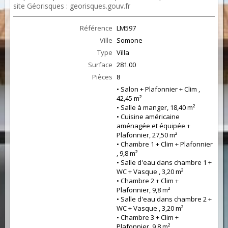
site Géorisques : georisques.gouv.fr
Référence
LM597
Ville
Somone
Type
Villa
Surface
281.00
Pièces
8
• Salon + Plafonnier + Clim ,
42,45 m²
• Salle à manger, 18,40 m²
• Cuisine américaine
aménagée et équipée +
Plafonnier, 27,50 m²
• Chambre 1 + Clim + Plafonnier
, 9,8 m²
• Salle d'eau dans chambre 1 +
WC + Vasque , 3,20 m²
• Chambre 2 + Clim +
Plafonnier, 9,8 m²
• Salle d'eau dans chambre 2 +
WC + Vasque , 3,20 m²
• Chambre 3 + Clim +
Plafonnier, 9,8 m²