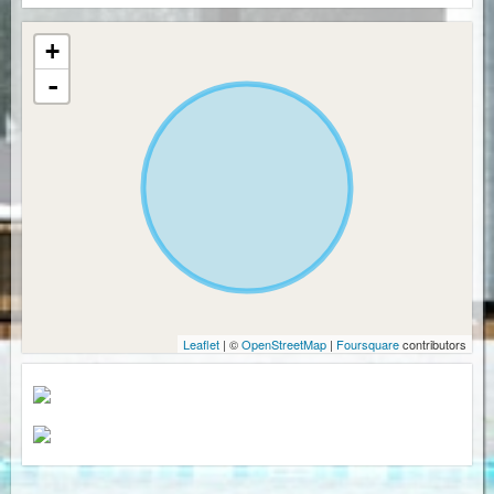
+
-
Leaflet
| ©
OpenStreetMap
|
Foursquare
contributors