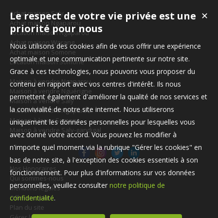
Achat maison Saly
Le respect de votre vie privée est une
✕
Achat maison Ngaparou
priorité pour nous
Location maison Ngaparou
Achat maison Warang
Nous utilisons des cookies afin de vous offrir une expérience
Achat maison Somone
optimale et une communication pertinente sur notre site.
Location maison Somone
Grace à ces technologies, nous pouvons vous proposer du
Maison à vendre Ngaparou
contenu en rapport avec vos centres d'intérêt. Ils nous
Maison à vendre Nguérigne
permettent également d'améliorer la qualité de nos services et
Maison à vendre Saly
la convivialité de notre site internet. Nous utiliserons
Maison à vendre Ngaparou
Maison à louer Somone
uniquement les données personnelles pour lesquelles vous
Maison à vendre Saly-gandigal
avez donné votre accord. Vous pouvez les modifier à
n'importe quel moment via la rubrique "Gérer les cookies" en
bas de notre site, à l'exception des cookies essentiels à son
Nos Honoraires
fonctionnement. Pour plus d'informations sur vos données
Qui sommes-nous
personnelles, veuillez consulter
notre politique de
Mentions légales
Offre complète
confidentialité
.
Plan du site
Gérer les cookies