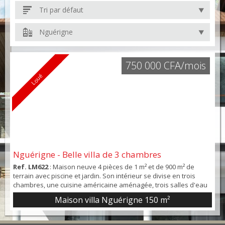
Tri par défaut
Nguérigne
750 000 CFA/mois
Loué
Nguérigne - Belle villa de 3 chambres
Ref. LM622
: Maison neuve 4 pièces de 1 m² et de 900 m² de
terrain avec piscine et jardin. Son intérieur se divise en trois
chambres, une cuisine américaine aménagée, trois salles d'eau
et quatre toilettes. En complément, on trouve une terrasse et
Maison villa Nguérigne
150 m²
une place de parking. Vue sur un jardin.