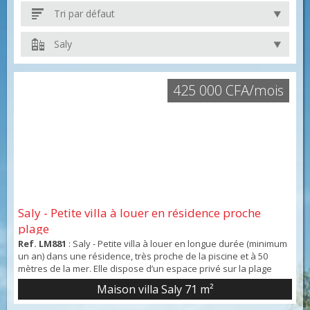
Tri par défaut
Saly
425 000 CFA/mois
Saly - Petite villa à louer en résidence proche
plage
Ref. LM881
: Saly - Petite villa à louer en longue durée (minimum
un an) dans une résidence, très proche de la piscine et à 50
mètres de la mer. Elle dispose d’un espace privé sur la plage
avec transats, réservée exclusivement aux propriétaires et
Maison villa Saly
71 m²
locataires de la résidence. La villa se compose au rez-de-
chaussée d’un salon/salle à manger avec cuisine, d’une salle