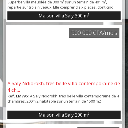
Superbe villa meublée de 300 m² sur un terrain de 401 m²,
répartie sur trois niveaux. Elle comprend six pièces, dont cinq
chambres et cinq salles d’eau, ainsi que six toilettes (dont une
Maison villa Saly
300 m²
indépendante). La cuisine américaine équipée s’ouvre sur un
vaste espace de vie lumineux grâce à de grandes ouvertures en
aluminium. Une terrasse de 20 m² p...
900 000 CFA/mois
A Saly Ndiorokh, trés belle villa contemporaine de
4 ch...
Ref. LM796
: A Saly Ndiorokh, trés belle villa contemporaine de 4
chambres, 200m 2 habitable sur un terrain de 1500 m2
Maison villa Saly
200 m²