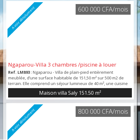
d'eau et d’un espace thé extérieur a...
600 000 CFA/mois
A voir absolument
Ngaparou-Villa 3 chambres /piscine à louer
Ref. LM893
: Ngaparou - Villa de plain-pied entièrement
meublée, d’une surface habitable de 151,50 m² sur 500 m2 de
terrain. Elle comprend un séjour lumineux de 40 m², une cuisine
américaine aménagée et équipée, trois chambres et trois salles
Maison villa Saly
151.50 m²
d’eau. À l’extérieur, une terrasse de 26 m² et une piscine de 15
m² (3 x 5) complètent l’ensemble. La villa est en très bon état,
avec des menuiseries en alumin...
800 000 CFA/mois
A voir absolument