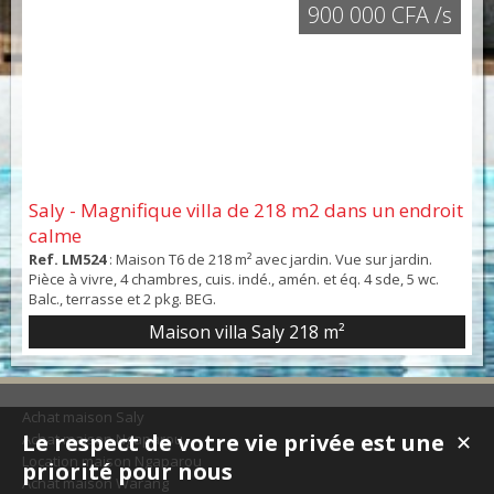
900 000 CFA /s
Saly - Magnifique villa de 218 m2 dans un endroit
calme
Ref. LM524
: Maison T6 de 218 m² avec jardin. Vue sur jardin.
Pièce à vivre, 4 chambres, cuis. indé., amén. et éq. 4 sde, 5 wc.
Balc., terrasse et 2 pkg. BEG.
Maison villa Saly
218 m²
Achat maison Saly
Le respect de votre vie privée est une
Achat maison Ngaparou
✕
Location maison Ngaparou
priorité pour nous
Achat maison Warang