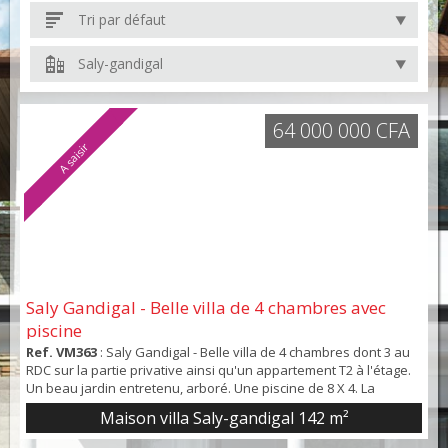
Tri par défaut
Saly-gandigal
64 000 000 CFA
A saisir
Saly Gandigal - Belle villa de 4 chambres avec
piscine
Ref. VM363
: Saly Gandigal - Belle villa de 4 chambres dont 3 au
RDC sur la partie privative ainsi qu'un appartement T2 à l'étage.
Un beau jardin entretenu, arboré. Une piscine de 8 X 4. La
maison est idéalement située dans un quartier calme. Rapport
Maison villa Saly-gandigal
142 m²
locatif intéressant. A saisir Prix : 64.000.000 fcfa