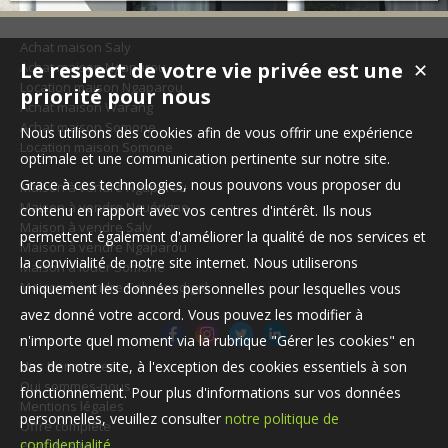
Achat maison Saly
Le respect de votre vie privée est une
Achat maison Ngaparou
✕
Location maison Ngaparou
priorité pour nous
Achat maison Warang
Achat maison Somone
Nous utilisons des cookies afin de vous offrir une expérience
Location maison Somone
optimale et une communication pertinente sur notre site.
Grace à ces technologies, nous pouvons vous proposer du
Maison à vendre Ngaparou
Maison à vendre Nguérigne
contenu en rapport avec vos centres d'intérêt. Ils nous
Maison à vendre Saly
permettent également d'améliorer la qualité de nos services et
Maison à vendre Ngaparou
la convivialité de notre site internet. Nous utiliserons
Maison à louer Somone
Maison à vendre Saly-gandigal
uniquement les données personnelles pour lesquelles vous
avez donné votre accord. Vous pouvez les modifier à
n'importe quel moment via la rubrique "Gérer les cookies" en
Nos Honoraires
bas de notre site, à l'exception des cookies essentiels à son
Qui sommes-nous
fonctionnement. Pour plus d'informations sur vos données
Mentions légales
personnelles, veuillez consulter
notre politique de
Offre complète
confidentialité
.
Plan du site