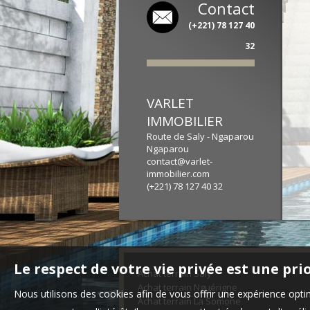
Contact
(+221) 78 127 40
32
VARLET
IMMOBILIER
Route de Saly - Ngaparou
Ngaparou
contact@varlet-
immobilier.com
(+221) 78 127 40 32
Le respect de votre vie privée est une pri
Achat terrain Saly
Achat terrain Nguérigne
Nous utilisons des cookies afin de vous offrir une expérience op
Achat terrain La Somone