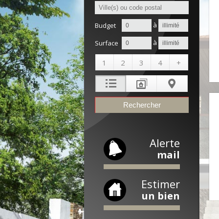
à
Budget
à
Surface
1
2
3
4
+
Alerte
mail
Estimer
un bien