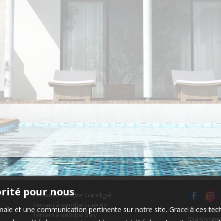
orité pour nous
Terrain à vendre Gandigal
Terrain à vendre Guéréo
timale et une communication pertinente sur notre site. Grace à ces 
Nos Honor
Terrain à vendre Saly
Qui somme