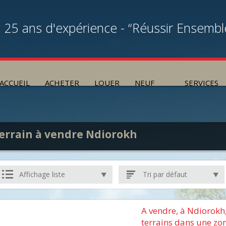
25 ans d'expérience - “Réussir Ensembl
ACCUEIL
ACHETER
LOUER
NEUF
SERVICES
errain à vendre Ndiorokh
Affichage liste
Tri par défaut
A vendre, à Ndiorokh
terrains dans une zone