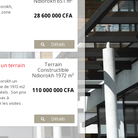
Ndiorokh 651 m²
iorokh,
e zone
28 600 000 CFA
Détails
Terrain
 un terrain
Constructible
Ndiorokh 1972 m²
iorokh un
cie de 1972 m2
110 000 000 CFA
réels . Son prix
 pas à
les visites .
Détails