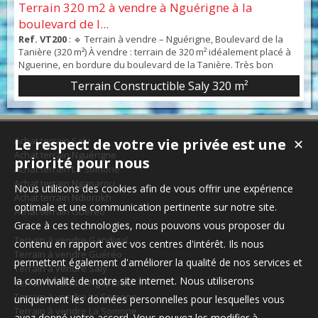
Terrain 320 m2 à vendre à Nguérigne à la
boulevard de l...
Ref. VT200
: 🔹 Terrain à vendre – Nguérigne, Boulevard de la
Tanière (320 m²) À vendre : terrain de 320 m² idéalement placé à
Nguerine, en bordure du boulevard de la Tanière. Très bon
emplacement pour un commerce ou un projet R+1 (habitation +
Terrain Constructible Saly 320 m²
activité). Quartier dynamique avec fort potentiel de
développement.💰 Prix : 37.000.000 FCFA📍 Visibilité maximale –
Opportunité à ne pas manquer
Achat terrain Saly
Le respect de votre vie privée est une
✕
Achat terrain Nguérigne
priorité pour nous
Achat terrain La Somone
Achat terrain Ngaparou
Nous utilisons des cookies afin de vous offrir une expérience
Achat terrain Ndiorokh
optimale et une communication pertinente sur notre site.
Achat terrain Guéréo
Grace à ces technologies, nous pouvons vous proposer du
Terrain à vendre Gandigal
contenu en rapport avec vos centres d'intérêt. Ils nous
Terrain à vendre Guéréo
permettent également d'améliorer la qualité de nos services et
Terrain à vendre Saly
la convivialité de notre site internet. Nous utiliserons
Terrain à vendre Ngaparou
Terrain à vendre La Somone
uniquement les données personnelles pour lesquelles vous
Terrain à vendre La Somone
avez donné votre accord. Vous pouvez les modifier à