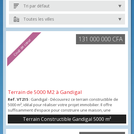
Tri par défaut
Toutes les villes
131 000 000 CFA
Coup de cœur
Terrain de 5000 M2 à Gandigal
Ref. VT215
: Gandigal - Découvrez ce terrain constructible de
5000 m², idéal pour réaliser votre projet immobilier. Il offre
suffisamment d’espace pour construire une maison, une
résidence ou même un petit projet immobilier. Situé dans un
Terrain Constructible Gandigal 5000 m²
environnement calme et naturel, ce terrain permet de profiter
d’un cadre de vie agréable tout en restant proche des
commodités. Il peut également être divisé en plu...