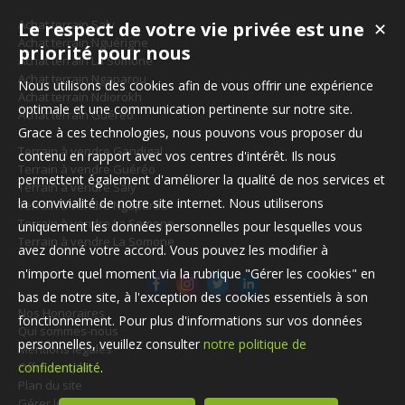
Achat terrain Saly
Le respect de votre vie privée est une
✕
Achat terrain Nguérigne
priorité pour nous
Achat terrain La Somone
Achat terrain Ngaparou
Nous utilisons des cookies afin de vous offrir une expérience
Achat terrain Ndiorokh
optimale et une communication pertinente sur notre site.
Achat terrain Guéréo
Grace à ces technologies, nous pouvons vous proposer du
Terrain à vendre Gandigal
contenu en rapport avec vos centres d'intérêt. Ils nous
Terrain à vendre Guéréo
permettent également d'améliorer la qualité de nos services et
Terrain à vendre Saly
la convivialité de notre site internet. Nous utiliserons
Terrain à vendre Ngaparou
Terrain à vendre La Somone
uniquement les données personnelles pour lesquelles vous
Terrain à vendre La Somone
avez donné votre accord. Vous pouvez les modifier à
n'importe quel moment via la rubrique "Gérer les cookies" en
bas de notre site, à l'exception des cookies essentiels à son
Nos Honoraires
fonctionnement. Pour plus d'informations sur vos données
Qui sommes-nous
personnelles, veuillez consulter
notre politique de
Mentions légales
Offre complète
confidentialité
.
Plan du site
Gérer les cookies