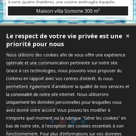
à vivre, quatre chambres, une cuisine aménagée équipée,
quatre salles d'eau et six toilettes. En complément, on trouve
Maison villa Somone
300 m²
deux places de parking et une terrasse. Intérieur en excellent
état. Vue sur un jardin.
Achat maison Saly
Le respect de votre vie privée est une
✕
Achat maison Ngaparou
priorité pour nous
Location maison Ngaparou
Achat terrain Saly
Nous utilisons des cookies afin de vous offrir une expérience
Achat maison Warang
optimale et une communication pertinente sur notre site.
Achat maison Somone
Grace à ces technologies, nous pouvons vous proposer du
Maison à vendre Ngaparou
contenu en rapport avec vos centres d'intérêt. Ils nous
Maison à vendre Nguérigne
permettent également d'améliorer la qualité de nos services et
Maison à vendre Saly
la convivialité de notre site internet. Nous utiliserons
Appartement à louer Saly
Terrain à vendre Gandigal
uniquement les données personnelles pour lesquelles vous
Maison à vendre Ngaparou
avez donné votre accord. Vous pouvez les modifier à
n'importe quel moment via la rubrique "Gérer les cookies" en
bas de notre site, à l'exception des cookies essentiels à son
Nos Honoraires
fonctionnement. Pour plus d'informations sur vos données