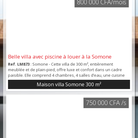
800 000 CFA/mois
Belle villa avec piscine à louer à la Somone
Ref. LM873
: Somone - Cette villa de 300 m², entièrement
meublée et de plain-pied, offre luxe et confort dans un cadre
paisible. Elle comprend 4 chambres, 4 salles d’eau, une cuisine
aménagée indépendante, une terrasse de 30 m² et une piscine
Maison villa Somone
300 m²
privée. En excellent état, avec des finitions soignées et un
charme traditionnel grâce à ses portes à simple vitrage, elle est
idéale pour une famille ou pour r...
750 000 CFA /s