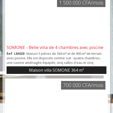
1 500 000 CFA/mois
SOMONE - Belle viila de 4 chambres avec piscine
Ref. LM629
: Maison 5 pièces de 364 m² et de 900 m² de terrain
avec piscine. Elle est disposée comme suit : quatre chambres,
une cuisine aménagée équipée, cinq salles d'eau et cinq
toilettes. En annexe, il y a deux terrasses et une place de
Maison villa SOMONE
364 m²
parking. Intérieur en bon état. Vue sur un jardin.
700 000 CFA/mois