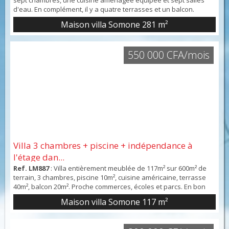
sept chambres, une cuisine aménagée équipée et sept salles
d'eau. En complément, il y a quatre terrasses et un balcon.
Intérieur en bon état. Vue sur un jardin.
Maison villa Somone
281 m²
550 000 CFA/mois
Villa 3 chambres + piscine + indépendance à
l'étage dan...
Ref. LM887
: Villa entièrement meublée de 117m² sur 600m² de
terrain, 3 chambres, piscine 10m², cuisine américaine, terrasse
40m², balcon 20m². Proche commerces, écoles et parcs. En bon
état. Contactez Varlet Immobilier au +33 1 23 45 67 89.
Maison villa Somone
117 m²