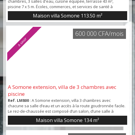
chambres, 3 salles d'eau, cuisine équipée, terrasse 43 m²,
piscine 7 x 5 m. Écoles, commerces, et services de santé à
proximité. Fibre éligible. Somone.
Maison villa Somone
113.50 m²
600 000 CFA/mois
A saisir
A Somone extension, villa de 3 chambres avec
piscine
Ref. LM800
: A Somone extension, villa 3 chambres avec
chacune sa salle d’eau et un accès à la route goudronnée facile.
Le rez-de-chaussée est composé d’un salon, d’une salle à
manger, d’une cuisine américaine et d’une chambre climatisée
Maison villa Somone
134 m²
avec sa salle d’eau. L’étage est composé d’un salon d’agrément
et deux chambres climatisées avec chacune une salle d’eau. Un
espace extérieur d’une bonne grandeur av...