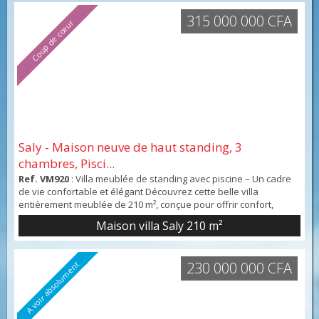
315 000 000 CFA
Coup de cœur
Saly - Maison neuve de haut standing, 3
chambres, Pisci...
Ref. VM920
: Villa meublée de standing avec piscine – Un cadre
de vie confortable et élégant Découvrez cette belle villa
entièrement meublée de 210 m², conçue pour offrir confort,
fonctionnalité et qualité de vie dans un environnement
Maison villa Saly
210 m²
agréable. La propriété se compose de trois chambres
spacieuses, chacune avec sa salle d'eau, d'un vaste séjour
lumineux ouvert sur les espaces extérieurs, ainsi que d'u...
230 000 000 CFA
A voir absolument