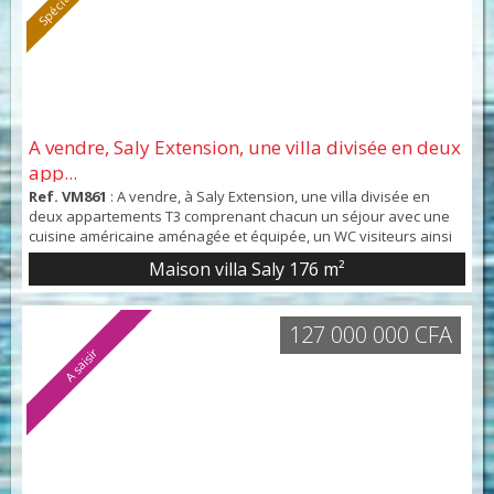
A vendre, Saly Extension, une villa divisée en deux
app...
Ref. VM861
: A vendre, à Saly Extension, une villa divisée en
deux appartements T3 comprenant chacun un séjour avec une
cuisine américaine aménagée et équipée, un WC visiteurs ainsi
que deux chambres indépendantes avec chacune sa salle
Maison villa Saly
176 m²
d’eau et son WC. Côté extérieur, chaque appartement dispose
d’une grande terrasse couverte, d’un jardin commun et du toit
terrasse avec pool house. Un logement de gard...
127 000 000 CFA
A saisir