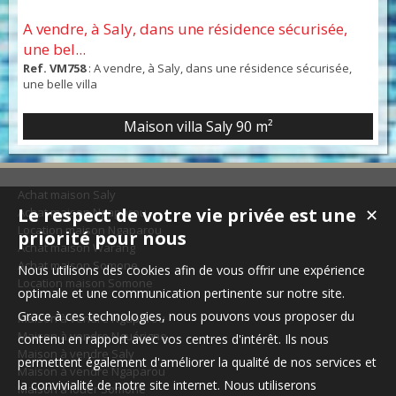
A vendre, à Saly, dans une résidence sécurisée,
une bel...
Ref. VM758
: A vendre, à Saly, dans une résidence sécurisée,
une belle villa
Maison villa Saly
90 m²
Achat maison Saly
Le respect de votre vie privée est une
Achat maison Ngaparou
✕
Location maison Ngaparou
priorité pour nous
Achat maison Warang
Achat maison Somone
Nous utilisons des cookies afin de vous offrir une expérience
Location maison Somone
optimale et une communication pertinente sur notre site.
Grace à ces technologies, nous pouvons vous proposer du
Maison à vendre Ngaparou
Maison à vendre Nguérigne
contenu en rapport avec vos centres d'intérêt. Ils nous
Maison à vendre Saly
permettent également d'améliorer la qualité de nos services et
Maison à vendre Ngaparou
la convivialité de notre site internet. Nous utiliserons
Maison à louer Somone