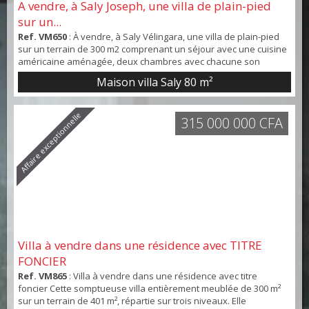
A vendre, à Saly Joseph, une villa de plain-pied
sur un...
Ref. VM650
: À vendre, à Saly Vélingara, une villa de plain-pied
sur un terrain de 300 m2 comprenant un séjour avec une cuisine
américaine aménagée, deux chambres avec chacune son
dressing, sa salle d’eau et son WC . Une grande terrasse
Maison villa Saly
80 m²
couverte face à la piscine. Le toit accessible par un escalier
extérieur permet de construire un étage. Un logement de
gardien en cours de finition complète cette vil...
Affaire exceptionnelle
315 000 000 CFA
Villa à vendre dans une résidence avec TITRE
FONCIER
Ref. VM865
: Villa à vendre dans une résidence avec titre
foncier Cette somptueuse villa entièrement meublée de 300 m²
sur un terrain de 401 m², répartie sur trois niveaux. Elle